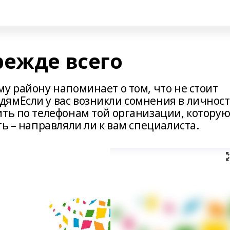
режде всего
у району напоминает о том, что не стоит
ямЕсли у вас возникли сомнения в личнос
ить по телефонам той организации, котору
ть – направляли ли к вам специалиста.