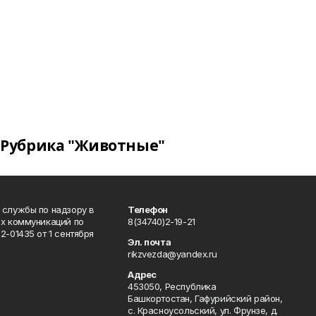
Рубрика "Животные"
 службы по надзору в
Телефон
ых коммуникаций по
8(34740)2-19-21
-01435 от 1 сентября
Эл. почта
rikzvezda@yandex.ru
Адрес
453050, Республика
Башкортостан, Гафурийский район,
с. Красноусольский, ул. Фрунзе, д.