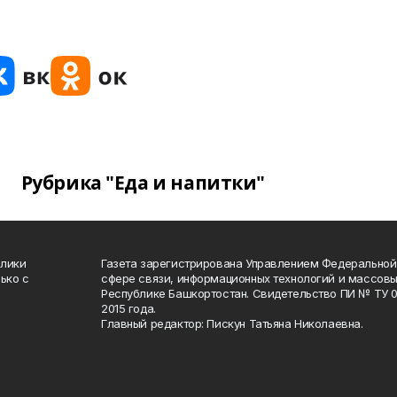
Рубрика "Еда и напитки"
блики
Газета зарегистрирована Управлением Федеральной
ько с
сфере связи, информационных технологий и массов
Республике Башкортостан. Свидетельство ПИ № ТУ 02
2015 года.
Главный редактор: Пискун Татьяна Николаевна.