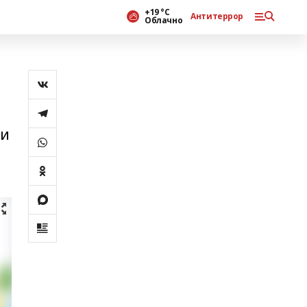
+19 °С
Антитеррор
Облачно
ти
ю