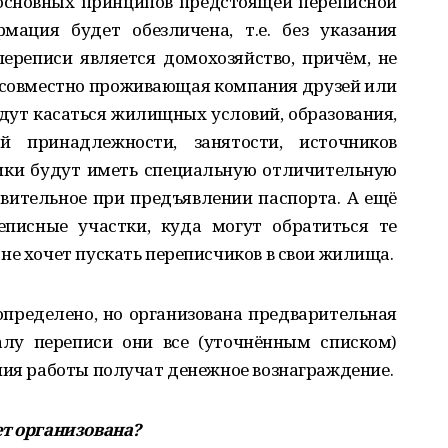
е основных принципов предстоящей переписной
мация будет обезличена, т.е. без указания
ереписи является домохозяйство, причём, не
ь совместно проживающая компания друзей или
дут касаться жилищных условий, образования,
й принадлежности, занятости, источников
чики будут иметь специальную отличительную
твительное при предъявлении паспорта. А ещё
еписные участки, куда могут обратиться те
не хочет пускать переписчиков в свои жилища.
определено, но организована предварительная
алу переписи они все (уточнённым списком)
ния работы получат денежное вознаграждение.
ет организована?