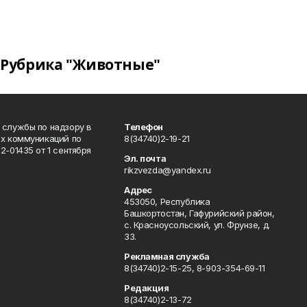
Рубрика "Животные"
 службы по надзору в
Телефон
ых коммуникаций по
8(34740)2-19-21
-01435 от 1 сентября
Эл. почта
rikzvezda@yandex.ru
Адрес
453050, Республика
Башкортостан, Гафурийский район,
с. Красноусольский, ул. Фрунзе, д.
33.
Рекламная служба
8(34740)2-15-25, 8-903-354-69-11
Редакция
8(34740)2-13-72