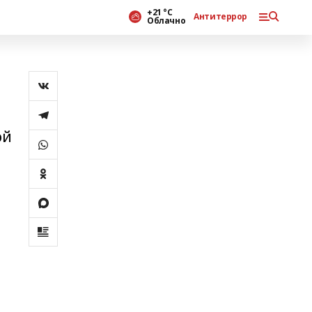
+21 °С
Антитеррор
Облачно
ой