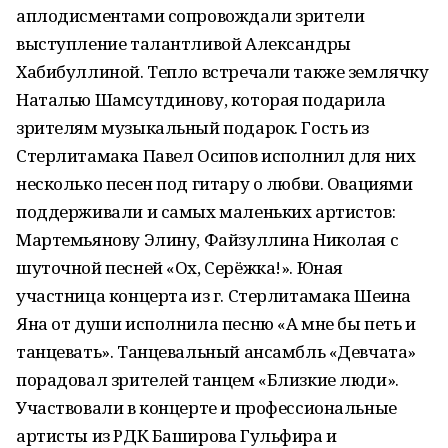
аплодисментами сопровождали зрители
выступление талантливой Александры
Хабибуллиной. Тепло встречали также землячку
Наталью Шамсутдинову, которая подарила
зрителям музыкальный подарок. Гость из
Стерлитамака Павел Осипов исполнил для них
несколько песен под гитару о любви. Овациями
поддерживали и самых маленьких артистов:
Мартемьянову Элину, Файзуллина Николая с
шуточной песней «Ох, Серёжка!». Юная
участница концерта из г. Стерлитамака Шеина
Яна от души исполнила песню «А мне бы петь и
танцевать». Танцевальный ансамбль «Девчата»
порадовал зрителей танцем «Близкие люди».
Участвовали в концерте и профессиональные
артисты из РДК Баширова Гульфира и