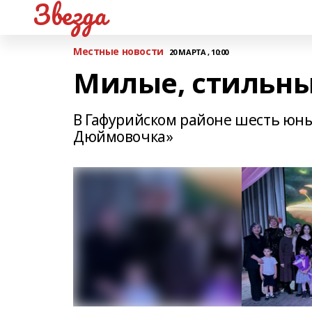
Звезда
Местные новости
20 МАРТА , 10:00
Милые, стильны
В Гафурийском районе шесть юны
Дюймовочка»