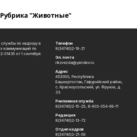
Рубрика "Животные"
 службы по надзору в
Телефон
ых коммуникаций по
8(34740)2-19-21
-01435 от 1 сентября
Эл. почта
rikzvezda@yandex.ru
Адрес
453050, Республика
Башкортостан, Гафурийский район,
с. Красноусольский, ул. Фрунзе, д.
33.
Рекламная служба
8(34740)2-15-25, 8-903-354-69-11
Редакция
8(34740)2-13-72
Отдел кадров
8(34740)2-21-59