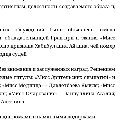
артистизм, целостность создаваемого образа и,
рных обсуждений были объявлены имена
, обладательницей Гран-при и звания «Мисс
сно признана Хабибуллина Айлина, чей номер
рдца судей.
без внимания и заслуженных наград. Решением
ные титулы: «Мисс Зрительских симпатий» и
; «Мисс Модница» – Давлетбаева Ямиля; «Мисс
я; «Мисс Очарование» – Зайнуллина Азалия;
 Ангелина.
ы дипломами и памятными подарками.