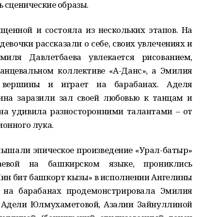
ь сценические образы.
енной и состояла из нескольких этапов. На
девочки рассказали о себе, своих увлечениях и
миля Давлетбаева увлекается рисованием,
анцевальном коллективе «А-Данс», а Эмилия
 вершины и играет на барабанах. Аделя
на заразили зал своей любовью к танцам и
на удивила разносторонними талантами – от
ионного лука.
лышали эпическое произведение «Урал-батыр»
евой на башкирском языке, прониклись
ин бит башкорт кызы» в исполнении Ангелины
у на барабанах продемонстрировала Эмилия
а Адели Юлмухаметовой, Азалии Зайнуллиной