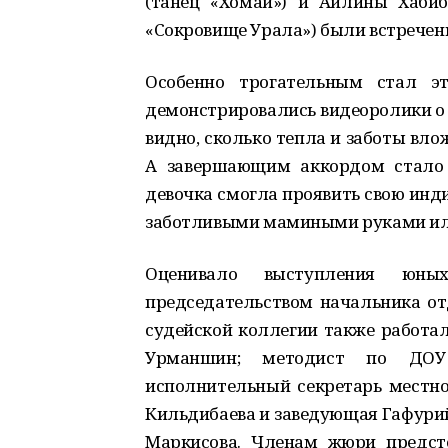
(танец «Хомай») и Айлины Хаби
«Сокровище Урала») были встрече
Особенно трогательным стал э
демонстрировались видеоролики о 
видно, сколько тепла и заботы вл
А завершающим аккордом стало 
девочка смогла проявить свою инд
заботливыми мамиными руками ил
Оценивало выступления юны
председательством начальника от
судейской коллегии также работал
Урманшин; методист по ДОУ 
исполнительный секретарь местно
Кильдибаева и заведующая Гафури
Маркисова. Членам жюри предст