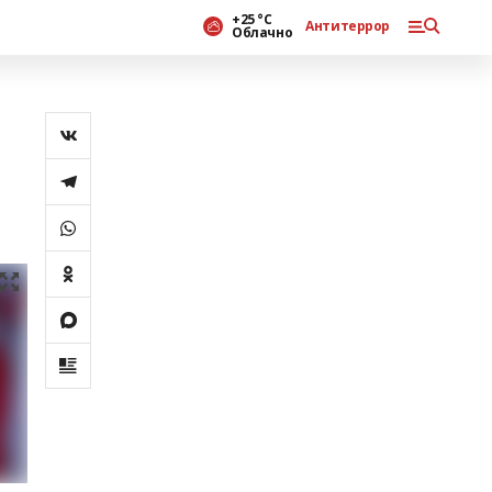
+25 °С
Антитеррор
Облачно