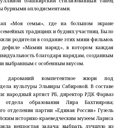
буллиной (башкирский стилизованный танец
ны бурными аплодисментами.
тап «Моя семья», где на большом экране
семейных традициях и буднях участниц. Было
ожили родители в создание этих мини-фильмов.
дефиле «Мамин наряд», в котором каждая
ивидуальность благодаря нарядам, созданным
и выбранным с особенным вкусом.
х дарований компетентное жюри под
дела культуры Эльвиры Сабировой. В составе
и: народный артист РБ, директор РДК Фарваз
отдела образования Лира Бахтиярова;
го отделения партии «Единая Россия» Гузель
йским историко-краеведческим музеем Лариса
ояла непростая задача: выбрать лучшую из