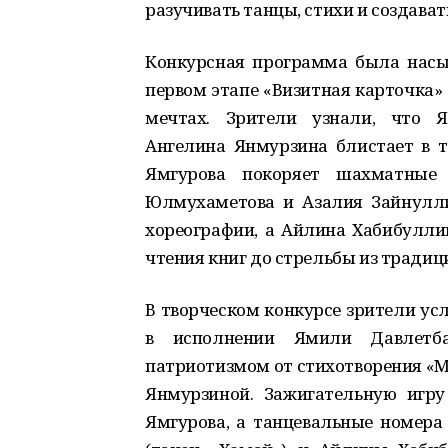
разучивать танцы, стихи и создават
Конкурсная программа была насыщ
первом этапе «Визитная карточка» 
мечтах. Зрители узнали, что Я
Ангелина Янмурзина блистает в т
Ямгурова покоряет шахматные
Юлмухаметова и Азалия Зайнулли
хореографии, а Айлина Хабибулли
чтения книг до стрельбы из традиц
В творческом конкурсе зрители ус
в исполнении Ямили Давлетба
патриотизмом от стихотворения «М
Янмурзиной. Зажигательную игр
Ямгурова, а танцевальные номер