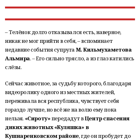
– Телёнок долго отказывал­ся есть, наверное,
никак не мог прийти в себя, – вспоминает
недавние события супруга
М. Кильмухаметова
Альмира
. – Его сильно трясло, а из глаз кати­лись
слёзы.
Сейчас животное, за судьбу которого, благодаря
видеороли­ку одного из местных жителей,
переживала вся республика, чувствует себя
гораздо лучше, но всё же на волю ему пока
нельзя.
«Сироту»
передадут в
Центр спасения
диких животных «Куляшка» в
Кушнаренковском районе
, где он пробудет до