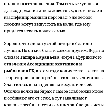
пол­ного восстановления. Там есть все условия
для содержания ди­ких животных, в том числе и
ква­лифицированный персонал. Уже весной
лосёнка могут выпустить на волю, где ему
придётся искать новую семью.
Хорошо, что финал у этой истории благопо­
лучный. Но он мог быть и совсем другим. Ведь по
словам
Тагира Каранаева
, егеря Гафурийского
отделения
Ассоциации охотников и
рыболовов РБ
, в этом году количество волков на
террито­рии нашего района сильно увеличилось.
Участи­лись и нападения на косуль и лосей.
Обычно волки выбирают самое слабое животное
и отбивают его от стаи, а тут заваливают
крупные особи – шести-семилеток. Специалисты