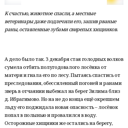
К счастью, животное спас­ли, а местные
ветеринары даже подлечили его, зашив рва­ные
раны, оставленные зубами свирепых хищников.
А дело было так. 3 декабря стая голодных волков
сумела от­бить полугодовалого лосёнка от
матери и гнала его по лесу. Пыта­ясь спастись от
преследования, обессиленный погоней и ранами
зверь в отчаянии выбежал на бе­рег Зилима близ
д. Ибрагимово. Но на не до конца ещё окрепшем
льду его поджидала новая опас­ность – лосёнок
попал в полынью и провалился в воду.
Осторожные хищники же остались на берегу,