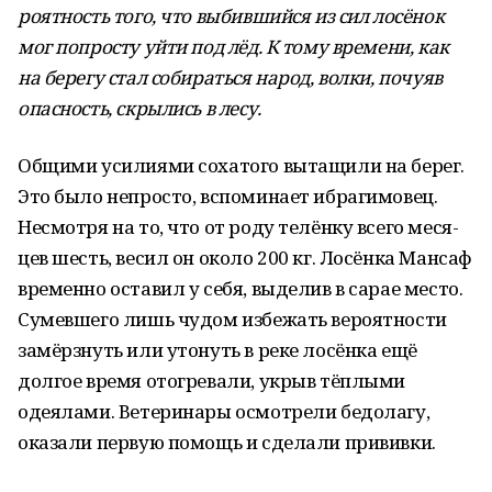
роятность того, что выбивший­ся из сил лосёнок
мог попросту уйти под лёд. К тому времени, как
на берегу стал собираться народ, волки, почуяв
опасность, скрылись в лесу.
Общими усилиями сохатого вытащили на берег.
Это было непросто, вспоминает ибра­гимовец.
Несмотря на то, что от роду телёнку всего меся­
цев шесть, весил он около 200 кг. Лосёнка Мансаф
временно оставил у себя, выделив в сарае место.
Сумевшего лишь чудом избежать вероятности
замёрз­нуть или утонуть в реке лосёнка ещё
долгое время отогревали, укрыв тёплыми
одеялами. Ве­теринары осмотрели бедолагу,
оказали первую помощь и сде­лали прививки.