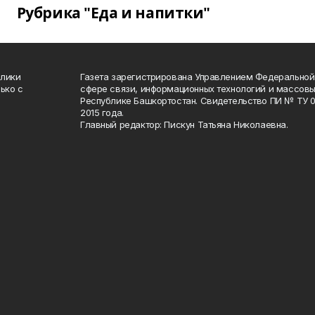
Рубрика "Еда и напитки"
блики
Газета зарегистрирована Управлением Федеральной
ько с
сфере связи, информационных технологий и массов
Республике Башкортостан. Свидетельство ПИ № ТУ 02
2015 года.
Главный редактор: Пискун Татьяна Николаевна.