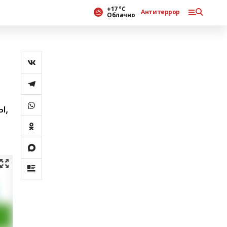
+17 °С
Антитеррор
Облачно
ы,