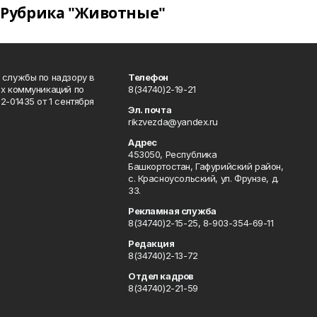
Рубрика "Животные"
 службы по надзору в
Телефон
ых коммуникаций по
8(34740)2-19-21
-01435 от 1 сентября
Эл. почта
rikzvezda@yandex.ru
Адрес
453050, Республика
Башкортостан, Гафурийский район,
с. Красноусольский, ул. Фрунзе, д.
33.
Рекламная служба
8(34740)2-15-25, 8-903-354-69-11
Редакция
8(34740)2-13-72
Отдел кадров
8(34740)2-21-59