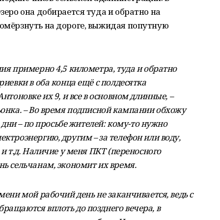
Озеро она добирается туда и обратно на
помёрзнуть на дороге, выжидая попутную
ния примерно 4,5 километра, туда и обратно
риевки в оба конца ещё с полдесятка
нтоновке их 9, и все в основном длинные, –
ьонка. – Во время подписной кампании обхожу
е дни – по просьбе жителей: кому-то нужно
ектроэнергию, другим – за телефон или воду,
 и т.д. Наличие у меня ПКТ (переносного
нь сельчанам, экономит их время.
мени мой рабочий день не заканчивается, ведь с
ращаются вплоть до позднего вечера, в