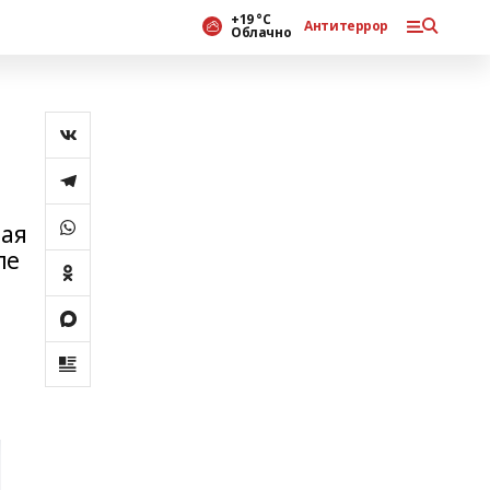
+19 °С
Антитеррор
Облачно
ная
ле