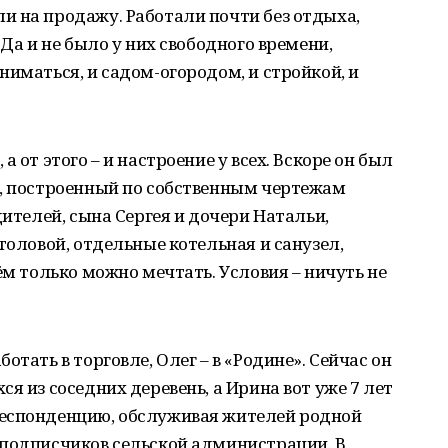
и на продажу. Работали почти без отдыха,
 Да и не было у них свободного времени,
ниматься, и садом-огородом, и стройкой, и
 от этого – и настроение у всех. Вскоре он был
м, построенный по собственным чертежам
дителей, сына Сергея и дочери Натальи,
толовой, отдельные котельная и санузел,
ём только можно мечтать. Условия – ничуть не
отать в торговле, Олег – в «Родине». Сейчас он
я из соседних деревень, а Ирина вот уже 7 лет
респонденцию, обслуживая жителей родной
 подписчиков сельской администрации. В