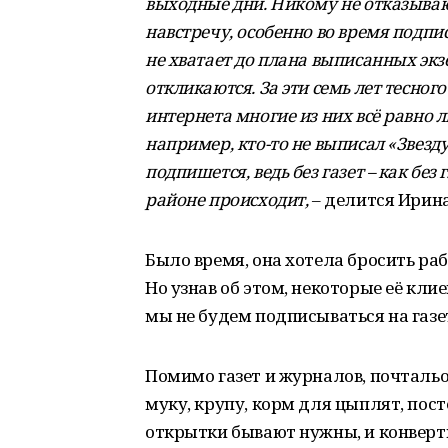
выходные дни. Никому не отказываю,
навстречу, особенно во время подпи
не хватает до плана выписанных экз
откликаются. За эти семь лет тесного
интернета многие из них всё равно л
например, кто-то не выписал «Звезду
подпишется, ведь без газет – как без 
районе происходит,
– делится Ирина
Было время, она хотела бросить раб
Но узнав об этом, некоторые её клие
мы не будем подписываться на газе
Помимо газет и журналов, почтальо
муку, крупу, корм для цыплят, посте
открытки бывают нужны, и конверт