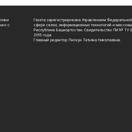
блики
Газета зарегистрирована Управлением Федеральной
ько с
сфере связи, информационных технологий и массов
Республике Башкортостан. Свидетельство ПИ № ТУ 02
2015 года.
Главный редактор: Пискун Татьяна Николаевна.