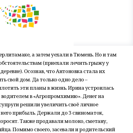
рлитамаке, а затем уехали в Тюмень. Но и там
обстоятельствам (приехали лечить грыжу у
 деревне). Осознав, что Антоновка стала их
ть свой дом. Да только одно дело –
оплотить эти планы в жизнь. Ирина устроилась
 – водителем в «Агропромхимию». Денег на
 супруги решили увеличить своё личное
 него прибыль. Держали до 3 свиноматок,
поросят. Также продавали молоко, сметану,
 яйца. Помимо своего, засевали и родительский