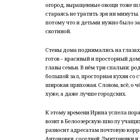
огород, выращенные овощи тоже шл
стараясь не тратить зря ни минуты.
потому что и детьми нужно было за
скотиной.
Стены дома поднимались на глазах, а
готов – красивый и просторный до
главы семьи. В нём три спальни: ро
большой зал, просторная кухня со с
широкая прихожая. Словом, всё, о ч
хуже, а даже лучше городских.
К этому времени Ирина успела пораб
возит в Белоозерскую школу учащихс
разносит адресатам почтовую кор
Антоновки, соседней Дмитриевки и