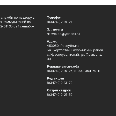
 службы по надзору в
Телефон
ых коммуникаций по
8(34740)2-19-21
-01435 от 1 сентября
Эл. почта
rikzvezda@yandex.ru
Адрес
453050, Республика
Башкортостан, Гафурийский район,
с. Красноусольский, ул. Фрунзе, д.
33.
Рекламная служба
8(34740)2-15-25, 8-903-354-69-11
Редакция
8(34740)2-13-72
Отдел кадров
8(34740)2-21-59