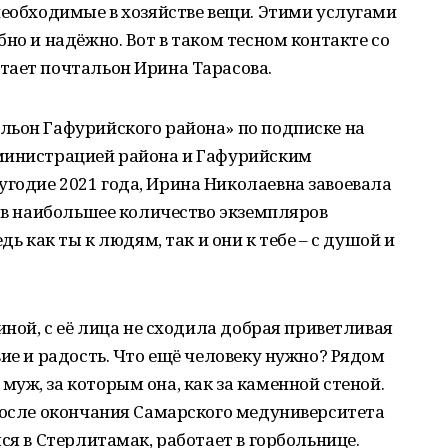
необходимые в хозяйстве вещи. Этими услугами
но и надёжно. Вот в таком тесном контакте со
тает почтальон Ирина Тарасова.
льон Гафурийского района» по подписке на
министрацией района и Гафурийским
годие 2021 года, Ирина Николаевна завоевала
сав наибольшее количество экземпляров
дь как ты к людям, так и они к тебе – с душой и
иной, с её лица не сходила добрая приветливая
вие и радость. Что ещё человеку нужно? Рядом
уж, за которым она, как за каменной стеной.
после окончания Самарского медуниверситета
ся в Стерлитамак, работает в горбольнице.