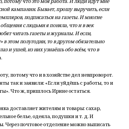
 потому что это моя работа. И люди идут мне
сной кампании. Бывает, прошу выручить, если
емпляров, подписаться на газеты. И многие
 общения с людьми я поняла, что и в век
юбят читать газеты и журналы. И если,
» в этом полугодии, то в другом обязательно
глаз и ушей, из них узнаёшь обо всём, что в
.
оту, потому что и в хозяйстве дел невпроворот.
нты так и заявили: «Если уйдёшь с работы, то и
ты». Что ж, пришлось Ирине остаться.
нка доставляет жителям и товары: сахар,
льное белье, одеяла, подушки и т. д. И
ы. Через почтовое отделение можно выписать