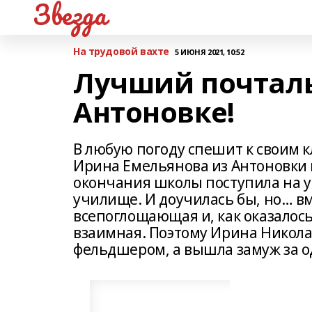
Звезда
На трудовой вахте
5 ИЮНЯ 2021, 10:52
Лучший почталь
Антоновке!
В любую погоду спешит к своим
Ирина Емельянова из Антоновки 
окончания школы поступила на у
училище. И доучилась бы, но… в
всепоглощающая и, как оказалось
взаимная. Поэтому Ирина Николаев
фельдшером, а вышла замуж за о