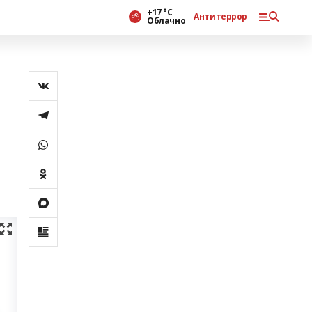
+17 °С
Антитеррор
Облачно