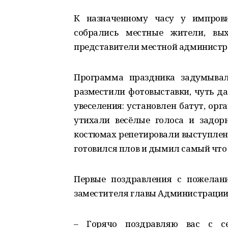
К назначенному часу у импрови
собрались местные жители, вы
представители местной администр
Программа праздника задумывал
разместили фотовыставки, чуть д
увеселения: установлен батут, ор
утихали весёлые голоса и задор
костюмах репетировали выступлени
готовился плов и дымил самый что 
Первые поздравления с пожелани
заместителя главы Администрации 
– Горячо поздравляю вас с с