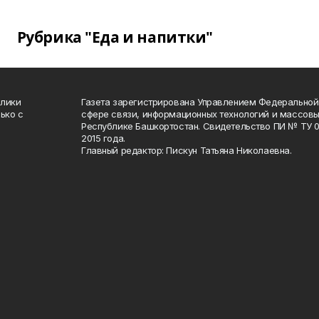
Рубрика "Еда и напитки"
блики
Газета зарегистрирована Управлением Федеральной
ько с
сфере связи, информационных технологий и массов
Республике Башкортостан. Свидетельство ПИ № ТУ 02
2015 года.
Главный редактор: Пискун Татьяна Николаевна.