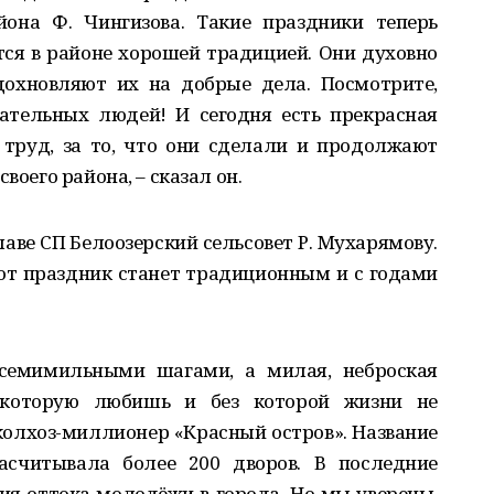
она Ф. Чингизова. Такие праздники теперь
тся в районе хорошей традицией. Они духовно
дохновляют их на добрые дела. Посмотрите,
чательных людей! И сегодня есть прекрасная
 труд, за то, что они сделали и продолжают
воего района, – сказал он.
аве СП Белоозерский сельсовет Р. Мухарямову.
от праздник станет традиционным и с годами
 семимильными шагами, а милая, неброская
, которую любишь и без которой жизни не
колхоз-миллионер «Красный остров». Название
насчитывала более 200 дворов. В последние
я оттока молодёжи в города. Но мы уверены,