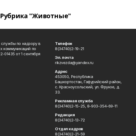
Рубрика "Животные"
 службы по надзору в
Телефон
ых коммуникаций по
8(34740)2-19-21
-01435 от 1 сентября
Эл. почта
rikzvezda@yandex.ru
Адрес
453050, Республика
Башкортостан, Гафурийский район,
с. Красноусольский, ул. Фрунзе, д.
33.
Рекламная служба
8(34740)2-15-25, 8-903-354-69-11
Редакция
8(34740)2-13-72
Отдел кадров
8(34740)2-21-59