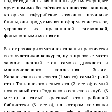
Год от года фантазия блинных дел мастериц всё
ярче: помимо бессчётного количества начинок,
которыми гафурийские хозяюшки начиняют
блины, они продумывают и оформление столов,
украшают их праздничной символикой,
фольклорными мотивами.
В этот раз жюри отметило старания практически
всех участников конкурса, ну а призовые места
заняли: щедрый стол самого дружного и
многочисленного коллектива Зилим-
Карановского сельсовета (1 место); самый яркий
стол Ташлинского сельсовета (2 место); самый
позитивный стол Родинского сельского клуба (3
место) и самый красивый стол районной
библиотеки (3 место), на котором хозяюшки
представили настоящее дефиле «блинных»