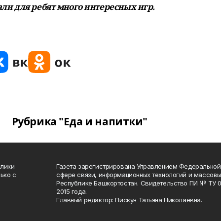
ли для ребят много интересных игр.
Рубрика "Еда и напитки"
блики
Газета зарегистрирована Управлением Федеральной
ько с
сфере связи, информационных технологий и массов
Республике Башкортостан. Свидетельство ПИ № ТУ 02
2015 года.
Главный редактор: Пискун Татьяна Николаевна.