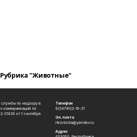
Рубрика "Животные"
 службы по надзору в
Телефон
ых коммуникаций по
8(34740)2-19-21
-01435 от 1 сентября
Эл. почта
rikzvezda@yandex.ru
Адрес
453050, Республика