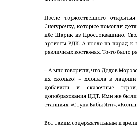
После торжественного открыти
Снегурочку, которые помогли детя
пёс Шарик из Простоквашино. Св
артисты РДК. А после на парад к
различных костюмах. То-то было ра
– А мне говорили, что Дедов Морозов
их сколько! – хлопала в ладоши
добавили и сказочные герои
допобразования ЦДТ. Ими же были 
станциях: «Ступа Бабы Яги», «Кольце
Вот таким содержательным и зрел