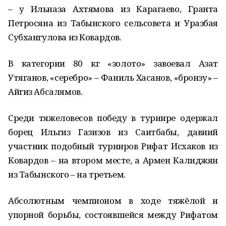
– у Ильназа Ахтямова из Карагаево, Гранта
Петросяна из Табынского сельсовета и Уразбая
Субхангулова из Ковардов.
В категории 80 кг «золото» завоевал Азат
Утяганов, «серебро» – Фаниль Хасанов, «бронзу» –
Айгиз Абсалямов.
Среди тяжеловесов победу в турнире одержал
борец Ильгиз Газизов из Саитбабы, давний
участник подобный турниров Рифат Исхаков из
Ковардов – на втором месте, а Армен Калиджян
из Табынского – на третьем.
Абсолютным чемпионом в ходе тяжёлой и
упорной борьбы, состоявшейся между Рифатом