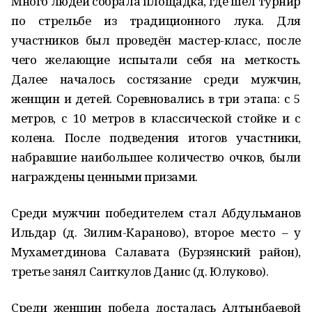
Много людей собрала площадка, где шёл турнир
по стрельбе из традиционного лука. Для
участников был проведён мастер-класс, после
чего желающие испытали себя на меткость.
Далее началось состязание среди мужчин,
женщин и детей. Соревновались в три этапа: с 5
метров, с 10 метров в классической стойке и с
колена. После подведения итогов участники,
набравшие наибольшее количество очков, были
награждены ценными призами.
Среди мужчин победителем стал Абдульманов
Ильдар (д. Зилим-Караново), второе место – у
Мухаметдинова Салавата (Бурзянский район),
третье занял Саиткулов Данис (д. Юлуково).
Среди женщин победа досталась Алтынбаевой