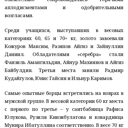
аплодисментами и одобрительными
возгласами.
Среди учащихся, выступавших в весовых
категориях 60, 65 и 70+ кг, золото завоевали
Кожуров Максим, Разяпов Айгиз и Зайнуллин
Даниил. Обладателями «серебра» стали
Фанзиль Амангильдин, Айнур Махиянов и Айгиз
Байбулдин. Третьи места заняли Радмир
Кудайгулов, Юнис Гайсин и Ильнур Каримов.
Самые опытные борцы встретились на коврах в
мужской группе. В весовой категории 60 кг места
с первого по третье – у саитбабинца Рафиса
Юлукова, Рузиля Кинзябулатова и ковардинца
Мунира Ибатуллина соответственно. В весе 70 кг