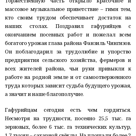
Торжественную часть открыло красочное и
массовое музыкальное приветствие – гимн тем,
кто своим трудом обеспечивает достаток на
наших столах. Поздравил гафурийцев с
окончанием посевных работ и пожелал всем
богатого урожая глава района Фанзиль Чингизов.
Он поблагодарил за трудолюбие и упорство
предприятия сельского хозяйства, фермеров и
всех жителей района, чьи руки привыкли к
работе на родной земле и от самоотверженного
труда которых зависит судьба будущего урожая,
а значит и наше благополучие.
Гафурийцам сегодня есть чем гордиться.
Несмотря на трудности, посеяно 25,5 тыс. га
зерновых, более 6 тыс. га технических культур,
1,7 тысяч – сахарной свёклы. На площади более 2