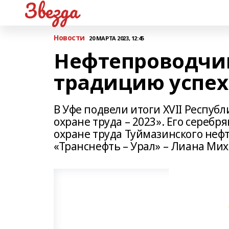
Звезда
Новости
20 МАРТА 2023, 12:45
Нефтепроводчи
традицию успех
В Уфе подвели итоги XVII Респуб
охране труда – 2023». Его сереб
охране труда Туймазинского неф
«Транснефть – Урал» – Лиана Мих