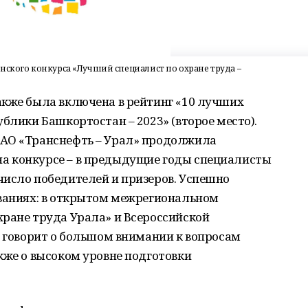
нского конкурса «Лучший специалист по охране труда –
акже была включена в рейтинг «10 лучших
блики Башкортостан – 2023» (второе место).
 АО «Транснефть – Урал» продолжила
а конкурсе – в предыдущие годы специалисты
число победителей и призеров. Успешно
ованиях: в открытом межрегиональном
хране труда Урала» и Всероссийской
о говорит о большом внимании к вопросам
кже о высоком уровне подготовки