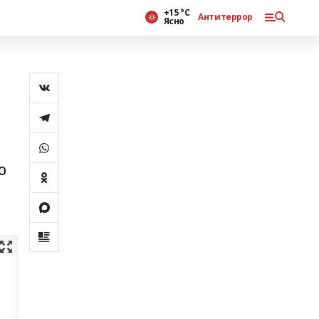
+15 °С
Антитеррор
Ясно
о