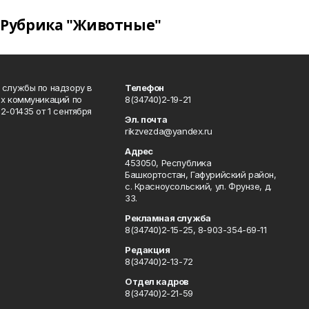
Рубрика "Животные"
 службы по надзору в
Телефон
ых коммуникаций по
8(34740)2-19-21
-01435 от 1 сентября
Эл. почта
rikzvezda@yandex.ru
Адрес
453050, Республика
Башкортостан, Гафурийский район,
с. Красноусольский, ул. Фрунзе, д.
33.
Рекламная служба
8(34740)2-15-25, 8-903-354-69-11
Редакция
8(34740)2-13-72
Отдел кадров
8(34740)2-21-59