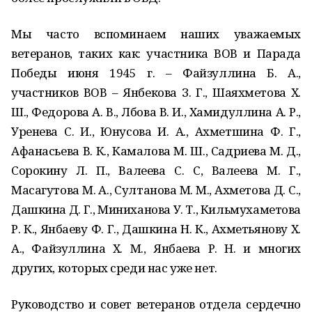
Мы часто вспоминаем наших уважаемых
ветеранов, таких как: участника ВОВ и Парада
Победы июня 1945 г. – Файзуллина Б. А.,
участников ВОВ – Янбекова З. Г., Шаяхметова Х.
Ш., Федорова А. В., Лбова В. И., Хамидуллина А. Р.,
Уренева С. И., Юнусова И. А., Ахметшина Ф. Г.,
Афанасьева В. К., Камалова М. Ш., Садриева М. Д.,
Сорокину Л. П., Валеева С. С, Валеева М. Г.,
Масагутова М. А., Султанова М. М., Ахметова Д. С.,
Дашкина Д. Г., Миниханова У. Т., Кильмухаметова
Р. К., Янбаеву Ф. Г., Дашкина Н. К., Ахметьянову Х.
А., Файзуллина Х. М., Янбаева Р. Н. и многих
других, которых среди нас уже нет.
Руководство и совет ветеранов отдела сердечно