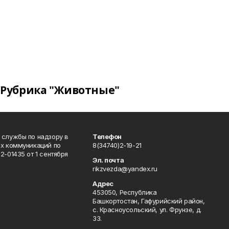
Рубрика "Животные"
 службы по надзору в
Телефон
ых коммуникаций по
8(34740)2-19-21
-01435 от 1 сентября
Эл. почта
rikzvezda@yandex.ru
Адрес
453050, Республика
Башкортостан, Гафурийский район,
с. Красноусольский, ул. Фрунзе, д.
33.