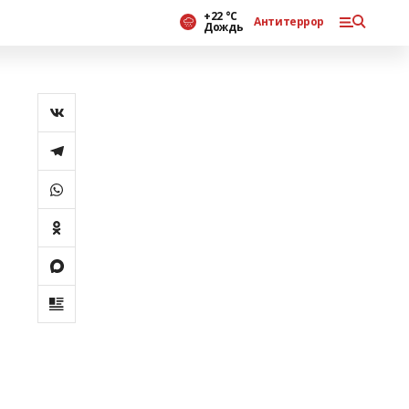
+22 °С
Антитеррор
Дождь