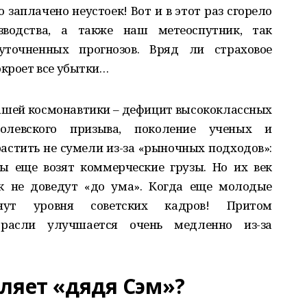
о заплачено неустоек! Вот и в этот раз сгорело
зводства, а также наш метеоспутник, так
точненных прогнозов. Вряд ли страховое
окроет все убытки…
 нашей космонавтики – дефицит высококлассных
ролевского призыва, поколение ученых и
астить не сумели из-за «рыночных подходов»:
ы еще возят коммерческие грузы. Но их век
ак не доведут «до ума». Когда еще молодые
гнут уровня советских кадров! Притом
трасли улучшается очень медленно из-за
ляет «дядя Сэм»?