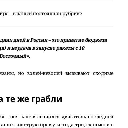
ире – в нашей постоянной рубрике
дних дней в России
–
это принятие бюджета
да
)
и неудача в запуске ракеты с
10
Восточный
»
.
язаны, но волей-неволей вызывают сходные
а те же грабли
ия – опять не включился двигатель последней
наших конструкторов уже года три, сколько из-