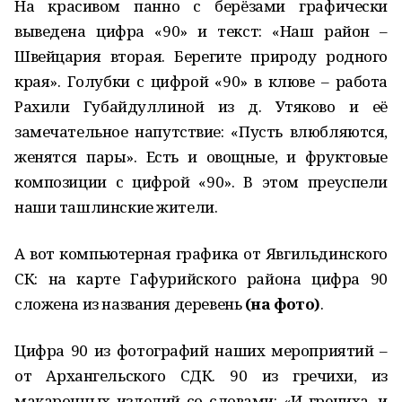
На красивом панно с берёзами графически
выведена цифра «90» и текст: «Наш район –
Швейцария вторая. Берегите природу родного
края». Голубки с цифрой «90» в клюве – работа
Рахили Губайдуллиной из д. Утяково и её
замечательное напутствие: «Пусть влюбляются,
женятся пары». Есть и овощные, и фруктовые
композиции с цифрой «90». В этом преуспели
наши ташлинские жители.
А вот компьютерная графика от Явгильдинского
СК: на карте Гафурийского района цифра 90
сложена из названия деревень
(на фото)
.
Цифра 90 из фотографий наших мероприятий –
от Архангельского СДК. 90 из гречихи, из
макаронных изделий со словами: «И гречиха, и