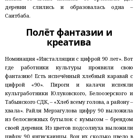
деревни слились и образовалась одна –
Саитбаба.
Полёт фантазии и
креатива
Номинация «Инсталляции с цифрой 90 лет». Вот
где работники культуры проявили свою
фантазию! Есть испечённый хлебный каравай с
цифрой «90». Пироги и калачи испекли
культработники Юлуковского, Белоозерского и
Табынского СДК, – «Хлеб всему голова, а району –
хвала». Райля Мерзагулова цифру 90 выложила
из белоснежных бутылок с кумысом – брендом
своей деревни. Из цветов подсолнуха выложили
цифру 90 янгискаинцы. Вон их сколько цвело в