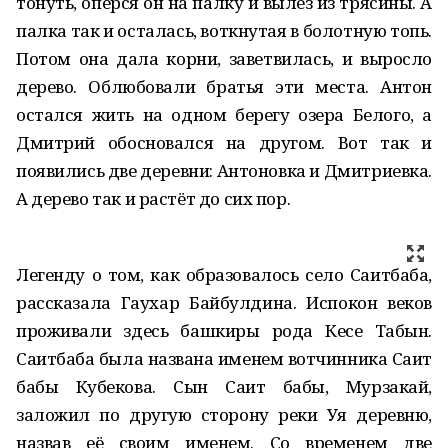
тонуть, оперся он на палку и вылез из трясины. А
палка так и осталась, воткнутая в болотную топь.
Потом она дала корни, заветвилась, и выросло
дерево. Облюбовали братья эти места. Антон
остался жить на одном берегу озера Белого, а
Дмитрий обосновался на другом. Вот так и
появились две деревни: Антоновка и Дмитриевка.
А дерево так и растёт до сих пор.
Легенду о том, как образовалось село Саитбаба,
рассказала Гаухар Байбулдина. Испокон веков
проживали здесь башкиры рода Кесе Табын.
Саитбаба была названа именем вотчинника Саит
бабы Кубекова. Сын Саит бабы, Мурзакай,
заложил по другую сторону реки Уя деревню,
назвав её своим именем. Со временем две