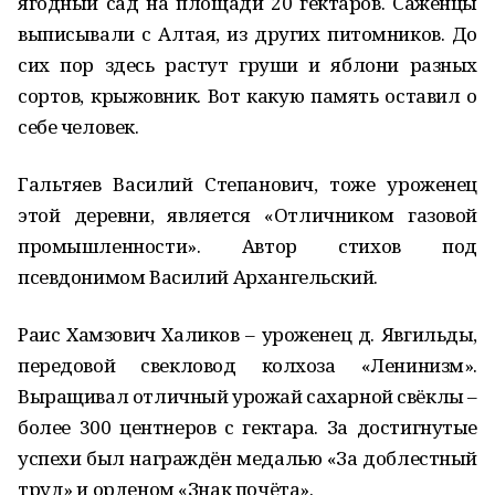
ягодный сад на площади 20 гектаров. Саженцы
выписывали с Алтая, из других питомников. До
сих пор здесь растут груши и яблони разных
сортов, крыжовник. Вот какую память оставил о
себе человек.
Гальтяев Василий Степанович, тоже уроженец
этой деревни, является «Отличником газовой
промышленности». Автор стихов под
псевдонимом Василий Архангельский.
Раис Хамзович Халиков – уроженец д. Явгильды,
передовой свекловод колхоза «Ленинизм».
Выращивал отличный урожай сахарной свёклы –
более 300 центнеров с гектара. За достигнутые
успехи был награждён медалью «За доблестный
труд» и орденом «Знак почёта».