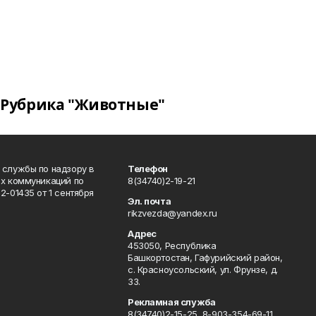
Рубрика "Животные"
 службы по надзору в
Телефон
ых коммуникаций по
8(34740)2-19-21
-01435 от 1 сентября
Эл. почта
rikzvezda@yandex.ru
Адрес
453050, Республика
Башкортостан, Гафурийский район,
с. Красноусольский, ул. Фрунзе, д.
33.
Рекламная служба
8(34740)2-15-25, 8-903-354-69-11