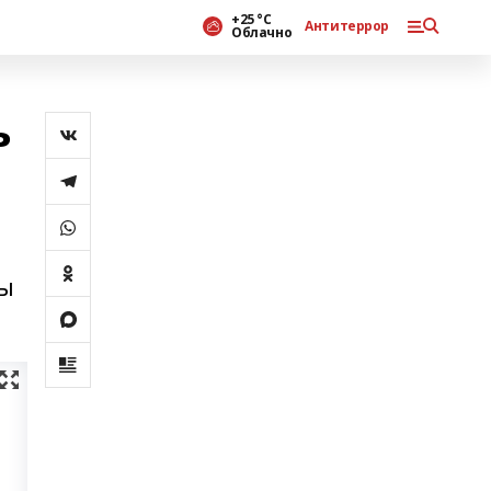
+25 °С
Антитеррор
Облачно
ь
ны