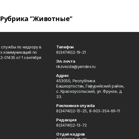
Рубрика "Животные"
 службы по надзору в
Телефон
ых коммуникаций по
8(34740)2-19-21
-01435 от 1 сентября
Эл. почта
rikzvezda@yandex.ru
Адрес
453050, Республика
Башкортостан, Гафурийский район,
с. Красноусольский, ул. Фрунзе, д.
33.
Рекламная служба
8(34740)2-15-25, 8-903-354-69-11
Редакция
8(34740)2-13-72
Отдел кадров