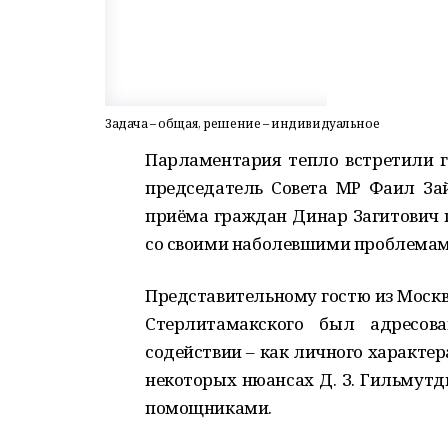
Задача – общая, решение – индивидуальное
Парламентария тепло встретили 
председатель Совета МР Фаил Зай
приёма граждан Динар Загитович 
со своими наболевшими проблемам
Представительному гостю из Москв
Стерлитамакского был адресо
содействии – как личного характера
некоторых нюансах Д. З. Гильмутд
помощниками.