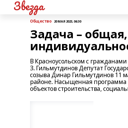
Звезда
Общество
20 МАЯ 2023, 06:30
Задача – общая,
индивидуально
В Красноусольском с гражданами
З. Гильмутдинов Депутат Госуда
созыва Динар Гильмутдинов 11 м
районе. Насыщенная программа в
объектов строительства, социал