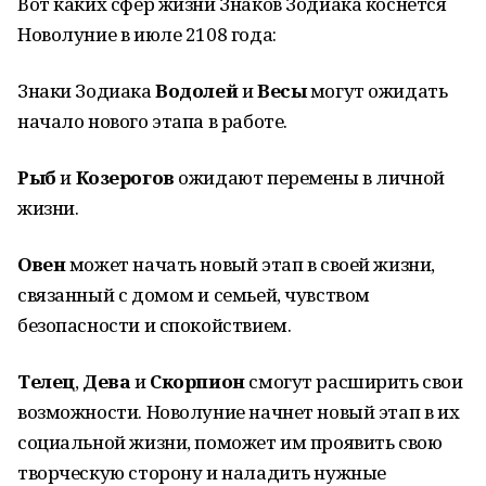
Вот каких сфер жизни Знаков Зодиака коснётся
Новолуние в июле 2108 года:
Знаки Зодиака
Водолей
и
Весы
могут ожидать
начало нового этапа в работе.
Рыб
и
Козерогов
ожидают перемены в личной
жизни.
Овен
может начать новый этап в своей жизни,
связанный с домом и семьей, чувством
безопасности и спокойствием.
Телец
,
Дева
и
Скорпион
смогут расширить свои
возможности. Новолуние начнет новый этап в их
социальной жизни, поможет им проявить свою
творческую сторону и наладить нужные