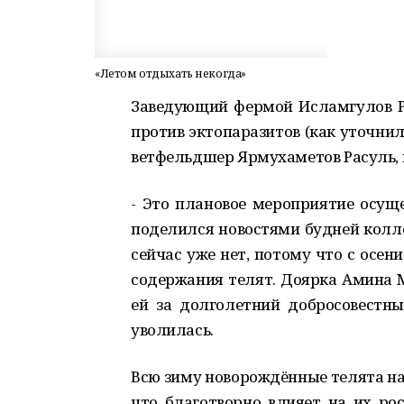
«Летом отдыхать некогда»
Заведующий фермой Исламгулов Ра
против эктопаразитов (как уточни
ветфельдшер Ярмухаметов Расуль, к 
- Это плановое мероприятие осуще
поделился новостями будней колле
сейчас уже нет, потому что с осе
содержания телят. Доярка Амина М
ей за долголетний добросовестн
уволилась.
Всю зиму новорождённые телята на
что благотворно влияет на их рос