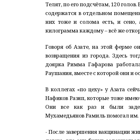
Телят, по его подсчётам, 120 голов.
содержатся в отдельном помещении
них тоже и солома есть, и сено,
килограмма каждому – всё же отко
Говоря об Азате, на этой ферме о
возвращения из города. Здесь тог
доярка Римма Гафарова работала
Раушания, вместе с которой они и 
В коллегах «по цеху» у Азата сей
Нафиков Разяп, которые тоже имею
Они все как раз и были задей
Мухамедьянов Рамиль помогал им.
- После завершения вакцинации жи