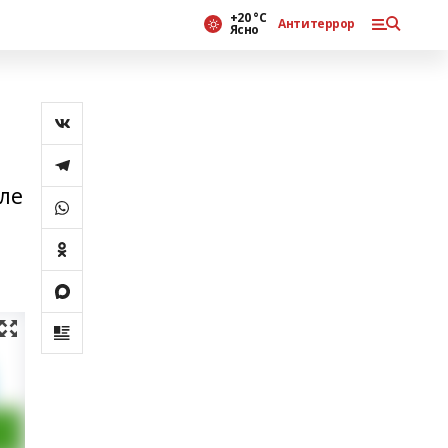
+20 °С
Антитеррор
Ясно
ле