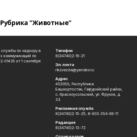
Рубрика "Животные"
 службы по надзору в
Телефон
ых коммуникаций по
8(34740)2-19-21
-01435 от 1 сентября
Эл. почта
rikzvezda@yandex.ru
Адрес
453050, Республика
Башкортостан, Гафурийский район,
с. Красноусольский, ул. Фрунзе, д.
33.
Рекламная служба
8(34740)2-15-25, 8-903-354-69-11
Редакция
8(34740)2-13-72
Отдел кадров