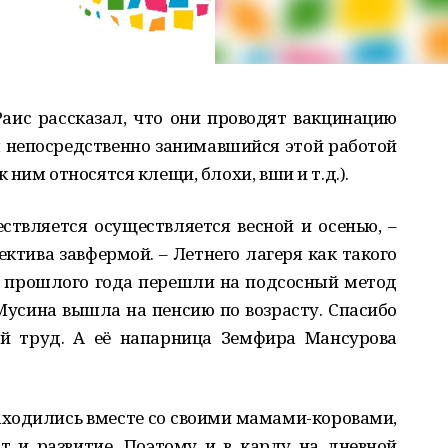
ис рассказал, что они проводят вакцинацию
л непосредственно занимавшийся этой работой
ним относятся клещи, блохи, вши и т.д.).
ствляется осуществляется весной и осенью, –
ктива завфермой. – Летнего лагеря как такого
ни прошлого года перешли на подсосный метод
усина вышла на пенсию по возрасту. Спасибо
ый труд. А её напарница Земфира Мансурова
ходились вместе со своими мамами-коровами,
т и развитие. Поэтому и в карду на дневной