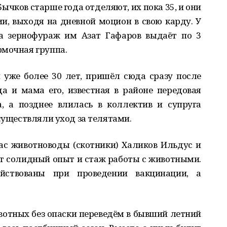
 Бычков старше года отделяют, их пока 35, и они
, выходя на дневной моцион в свою карду. У
 а зернофураж им Азат Гафаров выдаёт по 3
рмочная группа.
н уже более 30 лет, пришёл сюда сразу после
да и мама его, известная в районе передовая
, а позднее влилась в коллектив и супруга
осуществляли уход за телятами.
час животноводы (скотники) Халиков Ильдус и
т солидный опыт и стаж работы с животными.
ствованы при проведении вакцинации, а
вотных без опаски переведём в бывший летний