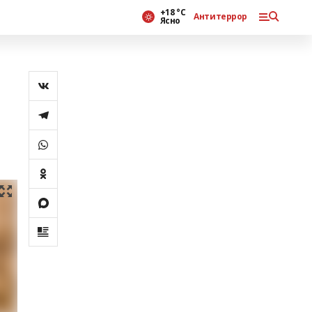
+18 °С
Антитеррор
Ясно