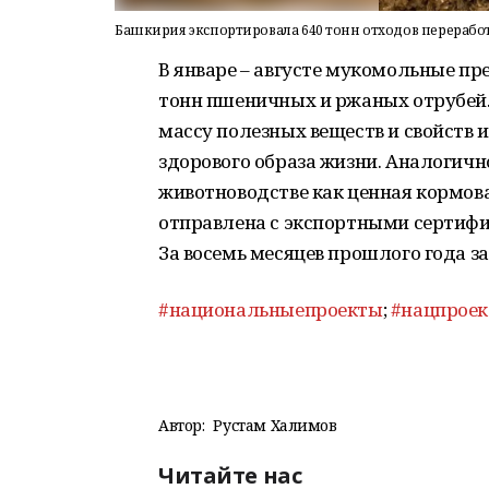
Башкирия экспортировала 640 тонн отходов перерабо
В январе – августе мукомольные п
тонн пшеничных и ржаных отрубей.
массу полезных веществ и свойств 
здорового образа жизни. Аналогич
животноводстве как ценная кормова
отправлена с экспортными сертифик
За восемь месяцев прошлого года за
#национальныепроекты
;
#нацпрое
Автор:
Рустам Халимов
Читайте нас