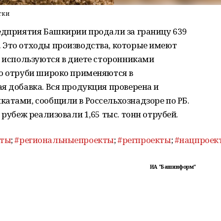
тки
редприятия Башкирии продали за границу 639
 Это отходы производства, которые имеют
и используются в диете сторонниками
но отруби широко применяются в
я добавка. Вся продукция проверена и
атами, сообщили в Россельхознадзоре по РБ.
 рубеж реализовали 1,65 тыс. тонн отрубей.
кты
;
#региональныепроекты
;
#регпроекты
;
#нацпроек
ИА "Башинформ"