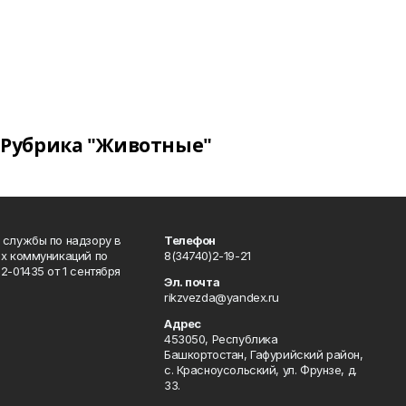
Рубрика "Животные"
 службы по надзору в
Телефон
ых коммуникаций по
8(34740)2-19-21
-01435 от 1 сентября
Эл. почта
rikzvezda@yandex.ru
Адрес
453050, Республика
Башкортостан, Гафурийский район,
с. Красноусольский, ул. Фрунзе, д.
33.