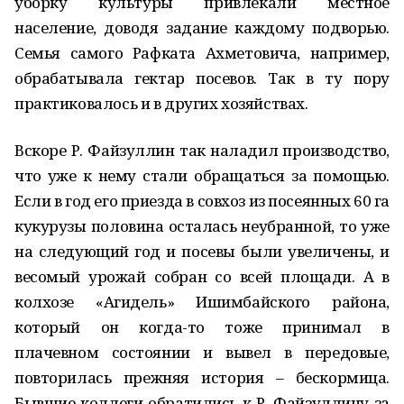
уборку культуры привлекали местное
население, доводя задание каждому подворью.
Семья самого Рафката Ахметовича, например,
обрабатывала гектар посевов. Так в ту пору
практиковалось и в других хозяйствах.
Вскоре Р. Файзуллин так наладил производство,
что уже к нему стали обращаться за помощью.
Если в год его приезда в совхоз из посеянных 60 га
кукурузы половина осталась неубранной, то уже
на следующий год и посевы были увеличены, и
весомый урожай собран со всей площади. А в
колхозе «Агидель» Ишимбайского района,
который он когда-то тоже принимал в
плачевном состоянии и вывел в передовые,
повторилась прежняя история – бескормица.
Бывшие коллеги обратились к Р. Файзуллину за