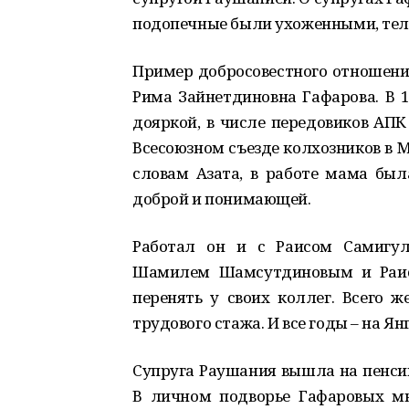
подопечные были ухоженными, тел
Пример добросовестного отношени
Рима Зайнетдиновна Гафарова. В 1
дояркой, в числе передовиков АПК
Всесоюзном съезде колхозников в 
словам Азата, в работе мама была
доброй и понимающей.
Работал он и с Раисом Самигу
Шамилем Шамсутдиновым и Раис
перенять у своих коллег. Всего ж
трудового стажа. И все годы – на Я
Супруга Раушания вышла на пенси
В личном подворье Гафаровых м