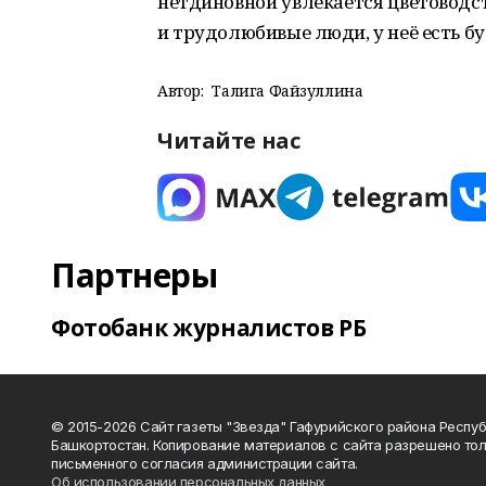
нетдиновной увлекается цветоводст
и трудолюбивые люди, у неё есть б
Автор:
Талига Файзуллина
Читайте нас
Партнеры
Фотобанк журналистов РБ
© 2015-2026 Сайт газеты "Звезда" Гафурийского района Респу
Башкортостан. Копирование материалов с сайта разрешено тол
письменного согласия администрации сайта.
Об использовании персональных данных