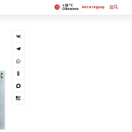
+26 °С
Антитеррор
Облачно