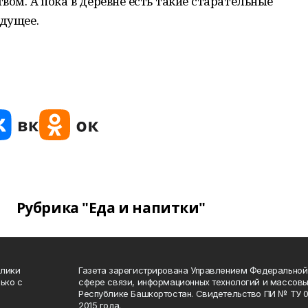
вом. А пока в деревне есть такие старательные
удущее.
Рубрика "Еда и напитки"
блики
Газета зарегистрирована Управлением Федеральной
ько с
сфере связи, информационных технологий и массов
Республике Башкортостан. Свидетельство ПИ № ТУ 02
2015 года.