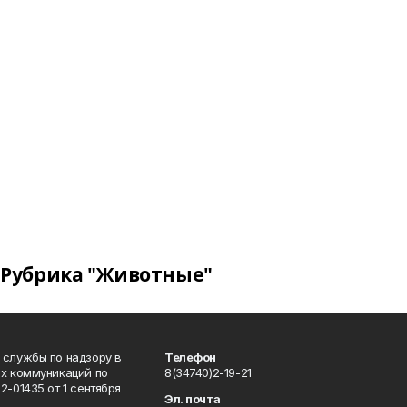
Рубрика "Животные"
 службы по надзору в
Телефон
ых коммуникаций по
8(34740)2-19-21
-01435 от 1 сентября
Эл. почта