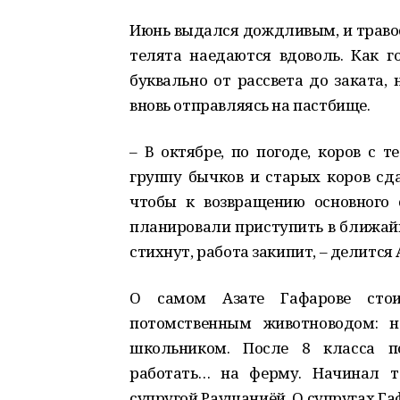
Июнь выдался дождливым, и травос
телята наедаются вдоволь. Как г
буквально от рассвета до заката,
вновь отправляясь на пастбище.
– В октябре, по погоде, коров с 
группу бычков и старых коров сд
чтобы к возвращению основного 
планировали приступить в ближайш
стихнут, работа закипит, – делится 
О самом Азате Гафарове стои
потомственным животноводом: 
школьником. После 8 класса п
работать… на ферму. Начинал т
супругой Раушаниёй. О супругах Га