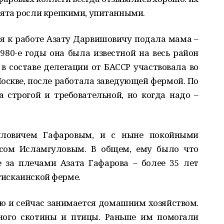
ята росли крепкими, упитанными.
я к работе Азату Дарвишовичу подала мама –
980-е годы она была известной на весь район
 в составе делегации от БАССР участвовала во
Москве, после работала заведующей фермой. По
 строгой и требовательной, но когда надо –
лловичем Гафаровым, и с ныне покойными
ом Исламгуловым. В общем, ему было что
е за плечами Азата Гафарова – более 35 лет
нгискаинской ферме.
ю и сейчас занимается домашним хозяйством.
ного скотины и птицы. Раньше им помогали