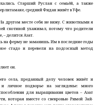
ехались. Старший Руслан с семьёй, а также
ерлитамаке, средний Фидан живёт в Уфе.
 На другом месте себя не вижу. С животными я
ей скотиной ухаживал, потому что родители
 – делится Азат.
жь на ферму не заманишь. Им в последние годы
йное стадо и перевели на подсосный метод
ляет он.
его села, преданный делу человек живёт и
 и личное подворье на загляденье: много
испособления для выращивания цветов – Азат
и, которая вместе со свекровью Римой Зай-