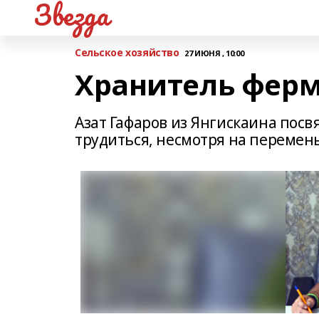
Звезда
Сельское хозяйство
27 ИЮНЯ , 10:00
Хранитель фер
Азат Гафаров из Янгискаина посв
трудиться, несмотря на перемен