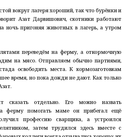
той вокруг лагеря хороший, так что бурёнки и
оворит Азат Дарвишович, скотники работают
 на ночь пригоняя животных в лагерь, а утром
телятами переведём на ферму, а откормочную
адим на мясо. Отправляем обычно партиями,
стада освободить места. К кормозаготовкам
ее время, но пока дожди не дают. Как только
Азат.
т сказать отдельно. Его можно назвать
на ферму помогать маме он прибегал ещё
олучил профессию сварщика, а устроился
елятником, затем трудился здесь вместе с
фаровых коллеги всегда отзывались хорошо: их