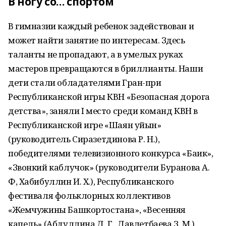
В ногу со… спортом
В гимназии каждый ребенок задействован и
может найти занятие по интересам. Здесь
таланты не пропадают, а в умелых руках
мастеров превращаются в бриллианты. Наши
дети стали обладателями Гран-при
Республиканской игры КВН «Безопасная дорога
детства», заняли I место среди команд КВН в
Республиканской игре «Шаян уйын»
(руководитель Сиразетдинова Р. Н.),
победителями телевизионного конкурса «Баик»,
«Звонкий каблучок» (руководители Буранова А.
Ф, Хабибуллин И. Х.), Республиканского
фестиваля фольклорных коллективов
«Жемчужины Башкортостана», «Весенняя
капель» (Абдуллина Д. Г., Давлетбаева З. М.).