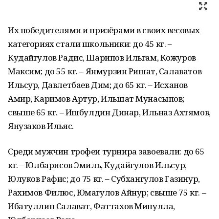
Их победителями и призёрами в своих весовых
категориях стали школьники: до 45 кг. –
Кудайгулов Радис, Шарипов Ильгам, Кожуров
Максим; до 55 кг. – Янмурзин Ришат, Салаватов
Ильсур, Давлетбаев Дим; до 65 кг. – Исханов
Амир, Каримов Артур, Ильшат Мунасыпов;
свыше 65 кг. – Ишбулдин Динар, Ильназ Ахтямов,
Янузаков Ильяс.
Среди мужчин трофеи турнира завоевали: до 65
кг. – Юлбарисов Эмиль, Кудайгулов Ильсур,
Юлуков Рафис; до 75 кг. – Субхангулов Газинур,
Рахимов Филюс, Юмагулов Айнур; свыше 75 кг. –
Ибатуллин Салават, Фаттахов Минулла,