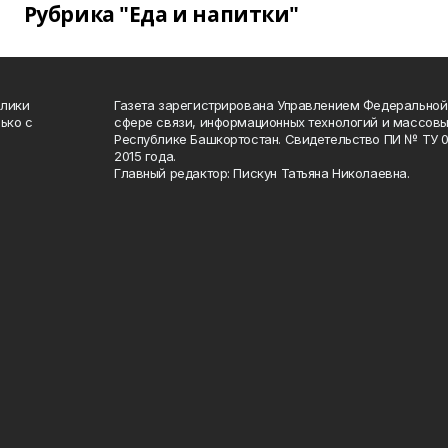
Рубрика "Еда и напитки"
блики
Газета зарегистрирована Управлением Федеральной
ько с
сфере связи, информационных технологий и массов
Республике Башкортостан. Свидетельство ПИ № ТУ 02
2015 года.
Главный редактор: Пискун Татьяна Николаевна.