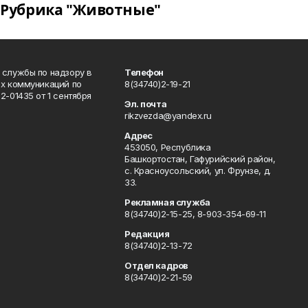
Рубрика "Животные"
 службы по надзору в
Телефон
ых коммуникаций по
8(34740)2-19-21
-01435 от 1 сентября
Эл. почта
rikzvezda@yandex.ru
Адрес
453050, Республика
Башкортостан, Гафурийский район,
с. Красноусольский, ул. Фрунзе, д.
33.
Рекламная служба
8(34740)2-15-25, 8-903-354-69-11
Редакция
8(34740)2-13-72
Отдел кадров
8(34740)2-21-59