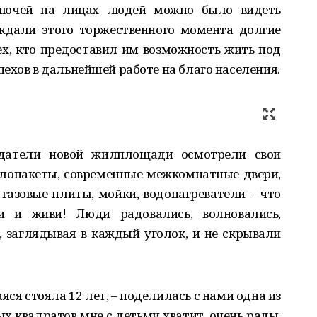
лючей на лицах людей можно было видеть
ждали этого торжественного момента долгие
х, кто предоставил им возможность жить под
ехов в дальнейшей работе на благо населения.
датели новой жилплощади осмотрели свои
клопакеты, современные межкомнатные двери,
 газовые плиты, мойки, водонагреватели – что
 и живи! Люди радовались, волновались,
 заглядывая в каждый уголок, и не скрывали
ся стояла 12 лет, – поделилась с нами одна из
ых квадратов мне с детьми хватит, очень рады,