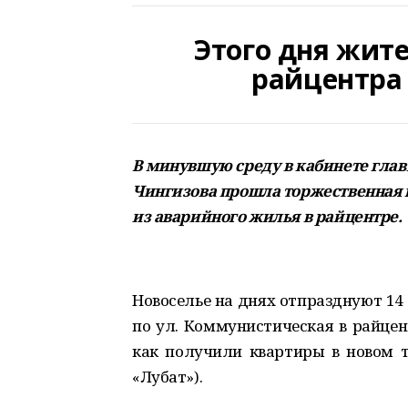
Этого дня жит
райцентра
В минувшую среду в кабинете гла
Чингизова прошла торжественная
из аварийного жилья в райцентре.
Новоселье на днях отпразднуют 14
по ул. Коммунистическая в райцент
как получили квартиры в новом т
«Лубат»).