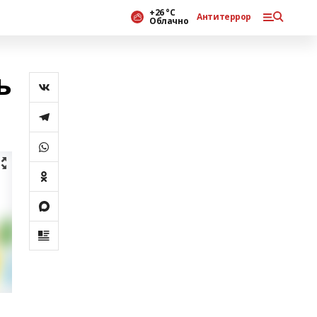
+26 °С
Антитеррор
Облачно
ь