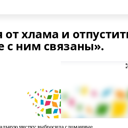
 от хлама и отпустит
 с ним связаны».
отальную чистку: выбросила сломанные