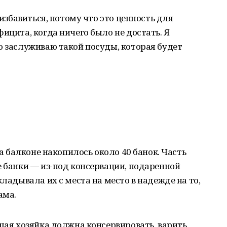
 избавиться, потому что это ценность для
ицита, когда ничего было не достать. Я
о заслуживаю такой посуды, которая будет
на балконе накопилось около 40 банок. Часть
е банки — из-под консервации, подаренной
кладывала их с места на место в надежде на то,
ама.
ошая хозяйка должна консервировать, варить