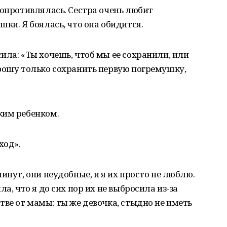
сопротивлялась. Сестра очень любит
ки. Я боялась, что она обидится.
ила: «Ты хочешь, чтоб мы ее сохранили, или
Прошу только сохранить первую погремушку,
ким ребенком.
ход».
инут, они неудобные, и я их просто не люблю.
а, что я до сих пор их не выбросила из-за
тве от мамы: ты же девочка, стыдно не иметь