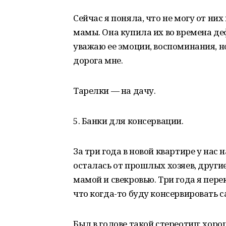
Сейчас я поняла, что не могу от них
мамы. Она купила их во времена деф
уважаю ее эмоции, воспоминания, н
дорога мне.
Тарелки — на дачу.
5. Банки для консервации.
За три года в новой квартире у нас 
осталась от прошлых хозяев, други
мамой и свекровью. Три года я пере
что когда-то буду консервировать с
Был в голове такой стереотип: хор