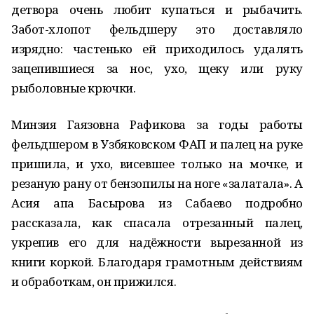
детвора очень любит купаться и рыбачить.
Забот-хлопот фельдшеру это доставляло
изрядно: частенько ей приходилось удалять
зацепившиеся за нос, ухо, щеку или руку
рыболовные крючки.
Минзия Гаязовна Рафикова за годы работы
фельдшером в Узбяковском ФАП и палец на руке
пришила, и ухо, висевшее только на мочке, и
резаную рану от бензопилы на ноге «залатала». А
Асия апа Басырова из Сабаево подробно
рассказала, как спасала отрезанный палец,
укрепив его для надёжности вырезанной из
книги коркой. Благодаря грамотным действиям
и обработкам, он прижился.