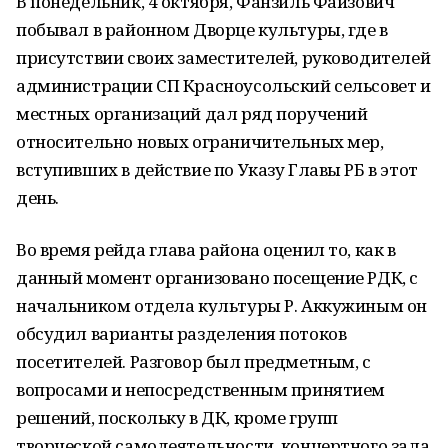
В понедельник, 4 октября, Фанзиль Фаизович
побывал в районном Дворце культуры, где в
присутствии своих заместителей, руководителей
администрации СП Красноусольский сельсовет и
местных организаций дал ряд поручений
относительно новых ограничительных мер,
вступивших в действие по Указу Главы РБ в этот
день.
Во время рейда глава района оценил то, как в
данный момент организовано посещение РДК, с
начальником отдела культуры Р. Аккужиным он
обсудил варианты разделения потоков
посетителей. Разговор был предметным, с
вопросами и непосредственным принятием
решений, поскольку в ДК, кроме групп
творческой самодеятельности, концертного зала