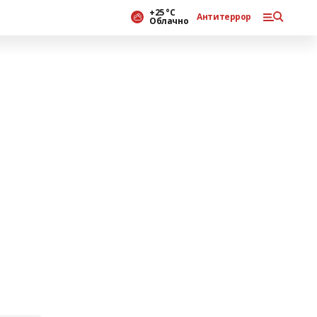
+25 °С
Антитеррор
Облачно