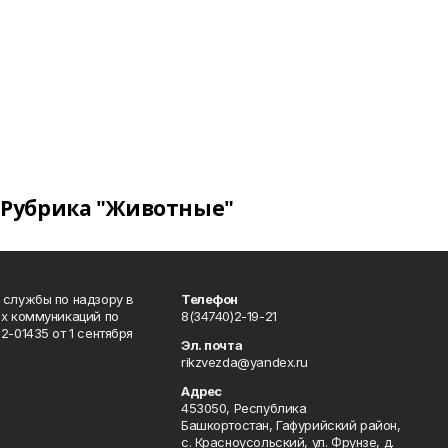
Рубрика "Животные"
 службы по надзору в
Телефон
ых коммуникаций по
8(34740)2-19-21
-01435 от 1 сентября
Эл. почта
rikzvezda@yandex.ru
Адрес
453050, Республика
Башкортостан, Гафурийский район,
с. Красноусольский, ул. Фрунзе, д.