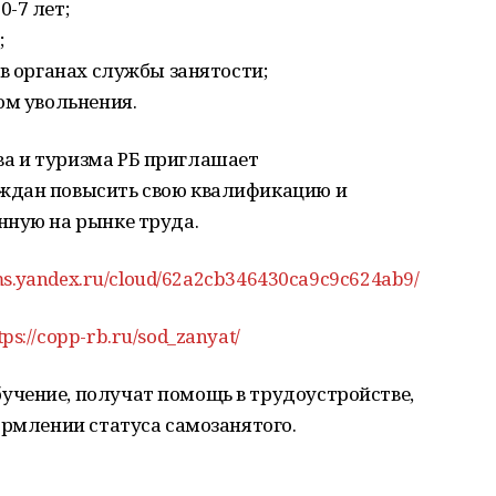
-7 лет;
;
 в органах службы занятости;
ом увольнения.
а и туризма РБ приглашает
ждан повысить свою квалификацию и
нную на рынке труда.
rms.yandex.ru/cloud/62a2cb346430ca9c9c624ab9/
tps://copp-rb.ru/sod_zanyat/
чение, получат помощь в трудоустройстве,
ормлении статуса самозанятого.