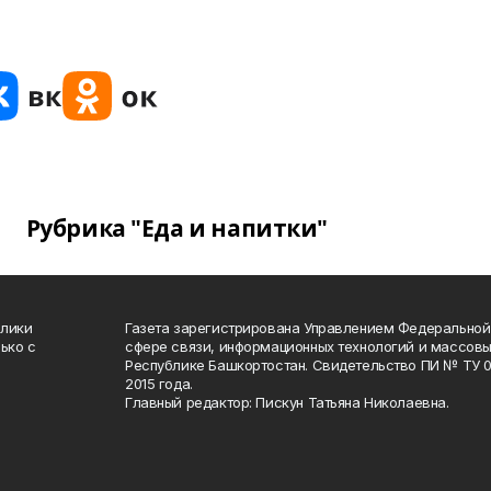
Рубрика "Еда и напитки"
блики
Газета зарегистрирована Управлением Федеральной
ько с
сфере связи, информационных технологий и массов
Республике Башкортостан. Свидетельство ПИ № ТУ 02
2015 года.
Главный редактор: Пискун Татьяна Николаевна.