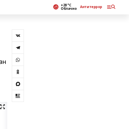
+28 °С
Антитеррор
Облачно
ан