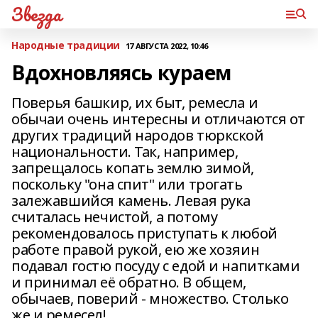
Звезда
Народные традиции
17 АВГУСТА 2022, 10:46
Вдохновляясь кураем
Поверья башкир, их быт, ремесла и
обычаи очень интересны и отличаются от
других традиций народов тюркской
национальности. Так, например,
запрещалось копать землю зимой,
поскольку "она спит" или трогать
залежавшийся камень. Левая рука
считалась нечистой, а потому
рекомендовалось приступать к любой
работе правой рукой, ею же хозяин
подавал гостю посуду с едой и напитками
и принимал её обратно. В общем,
обычаев, поверий - множество. Столько
же и ремесел!