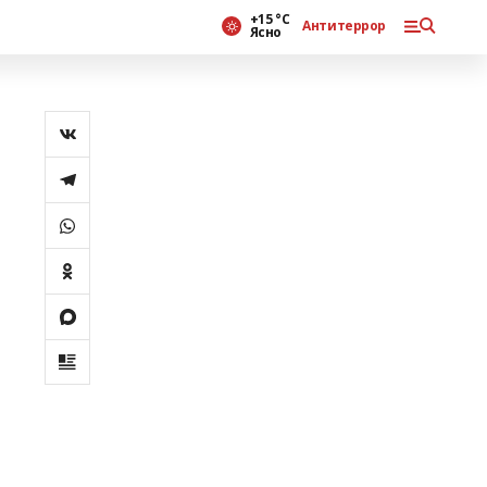
+15 °С
Антитеррор
Ясно