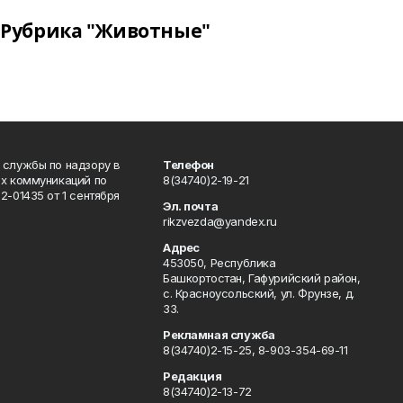
Рубрика "Животные"
 службы по надзору в
Телефон
ых коммуникаций по
8(34740)2-19-21
-01435 от 1 сентября
Эл. почта
rikzvezda@yandex.ru
Адрес
453050, Республика
Башкортостан, Гафурийский район,
с. Красноусольский, ул. Фрунзе, д.
33.
Рекламная служба
8(34740)2-15-25, 8-903-354-69-11
Редакция
8(34740)2-13-72