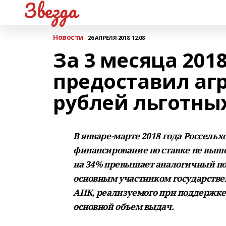
Звезда
Новости
26 АПРЕЛЯ 2018, 12:08
За 3 месяца 201
предоставил аг
рублей льготны
В январе-марте 2018 года Россель
финансирование по ставке не выше
на 34% превышает аналогичный пок
основным участником государстве
АПК, реализуемого при поддержке 
основной объем выдач.