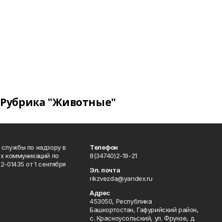
Рубрика "Животные"
 службы по надзору в
Телефон
ых коммуникаций по
8(34740)2-19-21
-01435 от 1 сентября
Эл. почта
rikzvezda@yandex.ru
Адрес
453050, Республика
Башкортостан, Гафурийский район,
с. Красноусольский, ул. Фрунзе, д.