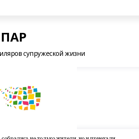
 ПАР
биляров супружеской жизни
 собрались не только жители, но и приехали