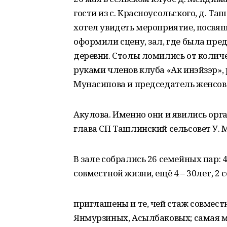
гости из с. Красноусольского, д. Таш
хотел увидеть мероприятие, посвящ
оформили сцену, зал, где была пре
деревни. Столы ломились от колич
руками членов клуба «Ак инэйзэр», 
Мунасипова и председатель женсовет
Акулова. Именно они и явились ор
глава СП Ташлинский сельсовет У. М
В зале собрались 26 семейных пар: 
совместной жизни, ещё 4 – 30лет, 2 с
приглашены и те, чей стаж совмест
Янмурзиных, Асылбаковых; самая м