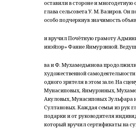
оставили в стороне и многодетну
глава сельсовета У. М. Вазиров. Он
особо подчеркнув значимость объяв
и вручил Почётную грамоту Админ
инэйзэр» Фание Янмурзиной. Ведущи
ва и Ф. Мухамедьянова продолжили
художественной самодеятельности
одного зрителя в этом зале. На сц
Мунасиповых, Янмурзиных, Мухаме
Акуловых, Мунасиповых Зульфара 
Султановых. Каждая семья из рук 
подарки и от руководителя индиви
который вручил сертификаты на су