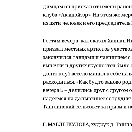
димцам он приехал от имени район
клуба «Ак инэйзэр». На этом же м
из пяти человек и его председатель
Гостям вечера, как сказал Ханнан 
призвал местных артистов участвов
закончился танцами и чаепитием с
выпечки и других вкусностей было 
долго клуб весело манил к себе на в
расходиться. «Как будто заново род
вечера!» – делились друг с другом 
надеемся на дальнейшее сотрудни
Ташлинский сельсовет за призы и п
Г. МАВЛЕТКУЛОВА, худрук д. Ташла