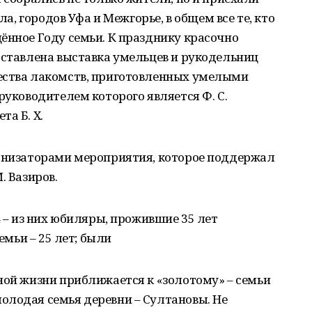
ла, городов Уфа и Межгорье, в общем все те, кто
ённое Году семьи. К празднику красочно
дставлена выставка умельцев и рукодельниц
ества лакомств, приготовленных умелыми
руководителем которого является Ф. С.
а Б. Х.
ганизаторами мероприятия, которое поддержал
. Вазиров.
4 – из них юбиляры, прожившие 35 лет
емьи – 25 лет; были
ной жизни приближается к «золотому» – семьи
олодая семья деревни – Султановы. Не