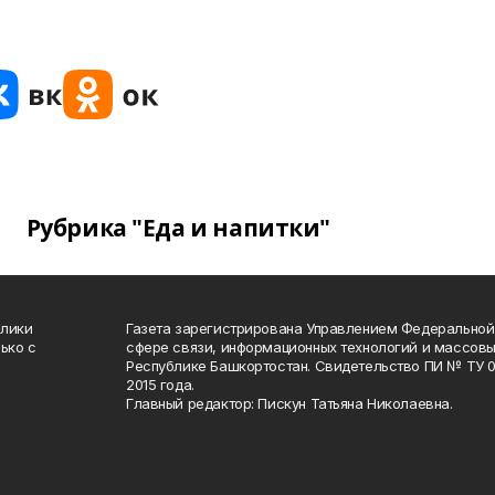
Рубрика "Еда и напитки"
блики
Газета зарегистрирована Управлением Федеральной
ько с
сфере связи, информационных технологий и массов
Республике Башкортостан. Свидетельство ПИ № ТУ 02
2015 года.
Главный редактор: Пискун Татьяна Николаевна.