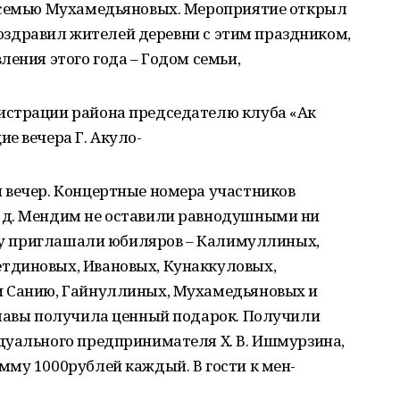
ю семью Мухамедьяновых. Мероприятие открыл
 поздравил жителей деревни с этим праздником,
ления этого года – Годом семьи,
истрации района председателю клуба «Ак
е вечера Г. Акуло-
 вечер. Концертные номера участников
 д. Мендим не оставили равнодушными ни
ену приглашали юбиляров – Калимуллиных,
тдиновых, Ивановых, Кунаккуловых,
и Санию, Гайнуллиных, Мухамедьяновых и
главы получила ценный подарок. Получили
дуального предпринимателя Х. В. Ишмурзина,
мму 1000рублей каждый. В гости к мен-