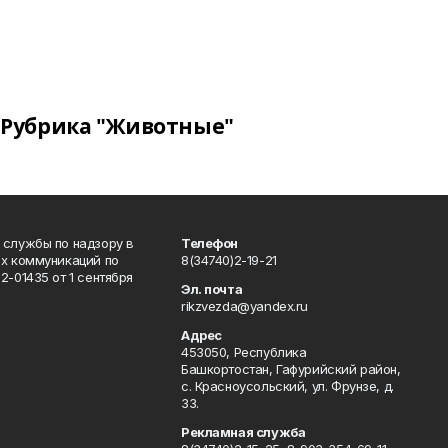
Рубрика "Животные"
 службы по надзору в
Телефон
ых коммуникаций по
8(34740)2-19-21
-01435 от 1 сентября
Эл. почта
rikzvezda@yandex.ru
Адрес
453050, Республика
Башкортостан, Гафурийский район,
с. Красноусольский, ул. Фрунзе, д.
33.
Рекламная служба