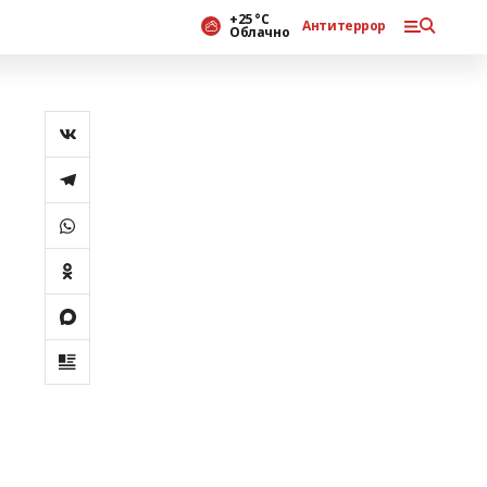
+25 °С
Антитеррор
Облачно