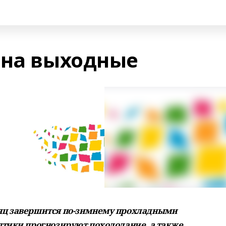
 на выходные
яц завершится по-зимнему прохладными
птики прогнозируют похолодание, а также