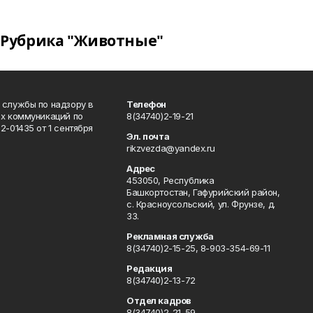
Рубрика "Животные"
 службы по надзору в
Телефон
ых коммуникаций по
8(34740)2-19-21
-01435 от 1 сентября
Эл. почта
rikzvezda@yandex.ru
Адрес
453050, Республика
Башкортостан, Гафурийский район,
с. Красноусольский, ул. Фрунзе, д.
33.
Рекламная служба
8(34740)2-15-25, 8-903-354-69-11
Редакция
8(34740)2-13-72
Отдел кадров
8(34740)2-21-59