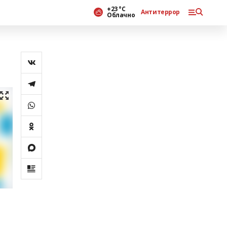
+23 °С
Антитеррор
Облачно