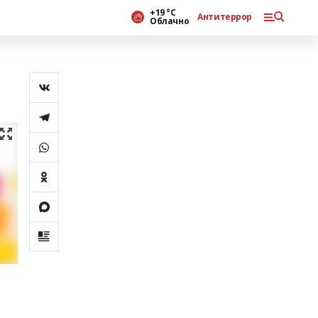
+19 °С
Антитеррор
Облачно