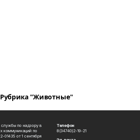
Рубрика "Животные"
 службы по надзору в
Телефон
ых коммуникаций по
8(34740)2-19-21
-01435 от 1 сентября
Эл. почта