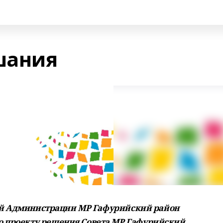
шания
даний Администрации МР Гафурийский район
о проекту решения Совета МР Гафурийский