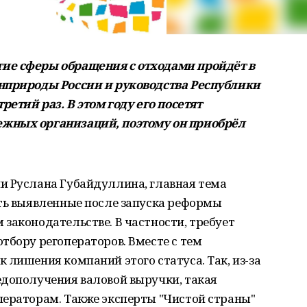
ие сферы обращения с отходами пройдёт в
инприроды России и руководства Республики
ретий раз. В этом году его посетят
жных организаций, поэтому он приобрёл
и Руслана Губайдуллина, главная тема
ить выявленные после запуска реформы
законодательстве. В частности, требует
тбору регоператоров. Вместе с тем
 лишения компаний этого статуса. Так, из-за
едополучения валовой выручки, такая
ператорам. Также эксперты "Чистой страны"