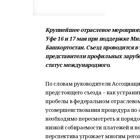
Крупнейшее отраслевое мероприят
Уфе 16 и 17 мая при поддержке М
Башкортостан. Съезд проводится в т
представители профильных зарубе
статус международного.
По словам руководителя Ассоциаци
предстоящего съезда – как устран
пробелы в федеральном отраслевом 
усовершенствования процедура по о
необходимо пересмотреть и порядок
низкой собираемости платежей и н
перспектива угрожает многим рего