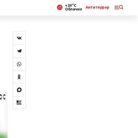
+24 °С
Антитеррор
Облачно