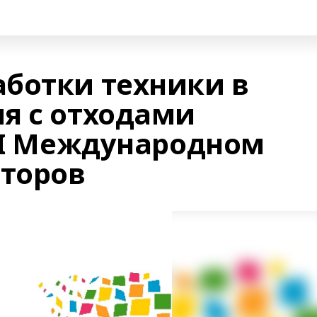
ботки техники в
я с отходами
III Международном
аторов