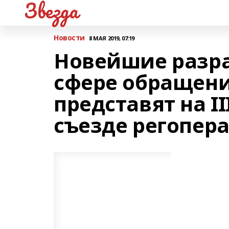
Звезда
Новости
8 МАЯ 2019, 07:19
Новейшие разра
сфере обращени
представят на 
съезде регопер