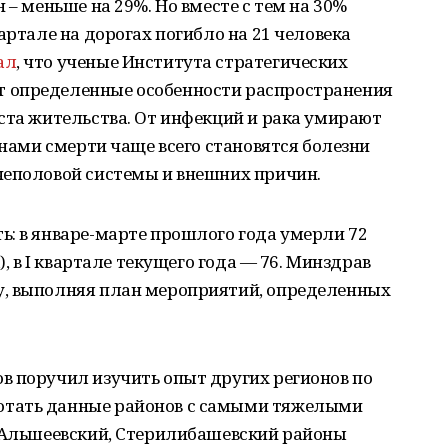
 – меньше на 29%. Но вместе с тем на 30%
артале на дорогах погибло на 21 человека
ал
, что ученые Института стратегических
 определенные особенности распространения
ста жительства. От инфекций и рака умирают
инами смерти чаще всего становятся болезни
чеполовой системы и внешних причин.
ь: в январе-марте прошлого года умерли 72
), в I квартале текущего года — 76. Минздрав
у, выполняя план мероприятий, определенных
в поручил изучить опыт других регионов по
отать данные районов с самыми тяжелыми
, Альшеевский, Стерилибашевский районы