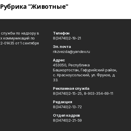
Рубрика "Животные"
 службы по надзору в
Телефон
ых коммуникаций по
8(34740)2-19-21
-01435 от 1 сентября
Эл. почта
rikzvezda@yandex.ru
Адрес
453050, Республика
Башкортостан, Гафурийский район,
с. Красноусольский, ул. Фрунзе, д.
33.
Рекламная служба
8(34740)2-15-25, 8-903-354-69-11
Редакция
8(34740)2-13-72
Отдел кадров
8(34740)2-21-59