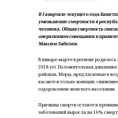
В I квартале текущего года Башст
уменьшение смертности в республи
человека. Общая смертность снизил
оперативном совещании в правит
Максим Забелин.
В январе-марте в регионе родилось 1
2018-го). Положительная динамика
районах. Меры, предлагаемые к во
касаются только женщин: снижение 
оздоровление женского населения.
Причины смерти остаются прежним
заболеваний выросла на 16%, смерт