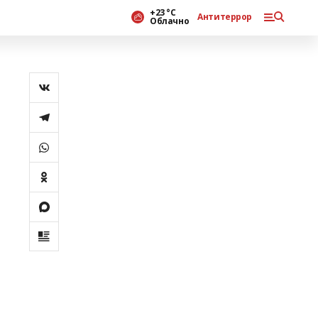
+23 °С
Антитеррор
Облачно