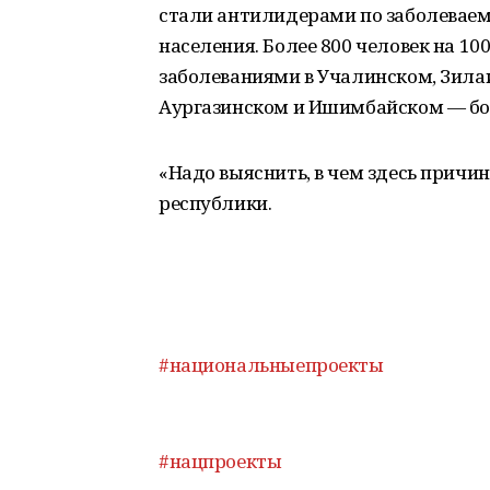
стали антилидерами по заболеваемос
населения. Более 800 человек на 1
заболеваниями в Учалинском, Зилаи
Аургазинском и Ишимбайском — боле
«Надо выяснить, в чем здесь причи
республики.
#национальныепроекты
#нацпроекты