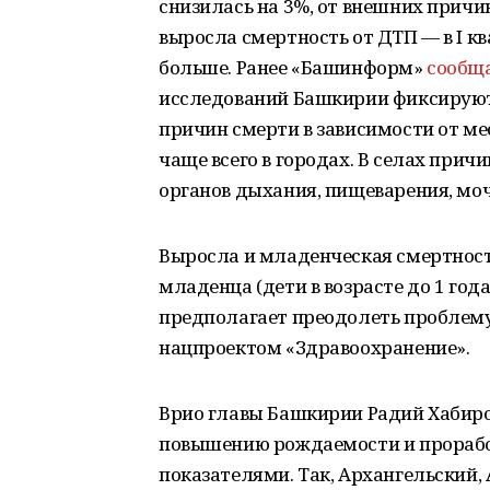
снизилась на 3%, от внешних причин
выросла смертность от ДТП — в I кв
больше. Ранее «Башинформ»
сообщ
исследований Башкирии фиксируют
причин смерти в зависимости от ме
чаще всего в городах. В селах прич
органов дыхания, пищеварения, мо
Выросла и младенческая смертност
младенца (дети в возрасте до 1 года
предполагает преодолеть проблем
нацпроектом «Здравоохранение».
Врио главы Башкирии Радий Хабиро
повышению рождаемости и прораб
показателями. Так, Архангельский