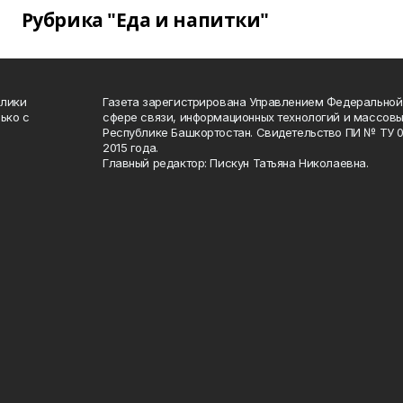
Рубрика "Еда и напитки"
блики
Газета зарегистрирована Управлением Федеральной
ько с
сфере связи, информационных технологий и массов
Республике Башкортостан. Свидетельство ПИ № ТУ 02
2015 года.
Главный редактор: Пискун Татьяна Николаевна.