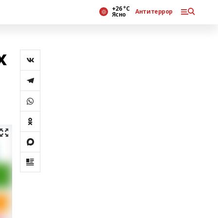
+26 °С
Антитеррор
Ясно
х