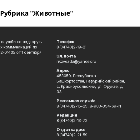
Рубрика "Животные"
 службы по надзору в
Телефон
ых коммуникаций по
8(34740)2-19-21
-01435 от 1 сентября
Эл. почта
rikzvezda@yandex.ru
Адрес
453050, Республика
Башкортостан, Гафурийский район,
с. Красноусольский, ул. Фрунзе, д.
33.
Рекламная служба
8(34740)2-15-25, 8-903-354-69-11
Редакция
8(34740)2-13-72
Отдел кадров
8(34740)2-21-59