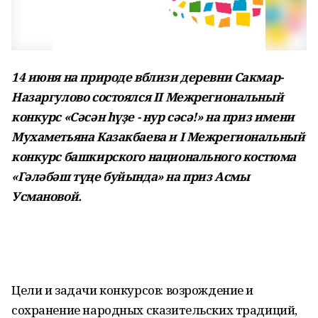
14 июня на природе вблизи деревни Сакмар-
Назаргулово состоялся II Межрегиональный
конкурс «Сәсән һүҙе - нур сәсә!» на приз имени
Мухаметьяна Казакбаева и I Межрегиональный
конкурс башкирского национального костюма
«Гәләбәш түңе буйында» на приз Асмы
Усмановой.
Цели и задачи конкурсов: возрождение и
сохранение народных сказительских традиций,