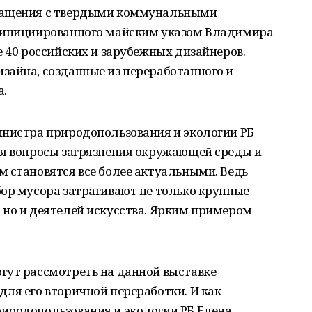
ращения с твердыми коммунальными
, инициированного майским указом Владимира
е 40 российских и зарубежных дизайнеров.
зайна, созданные из переработанного и
а.
инистра природопользования и экологии РБ
ня вопросы загрязнения окружающей среды и
 становятся все более актуальными. Ведь
ор мусора затрагивают не только крупные
 но и деятелей искусства. Ярким примером
гут рассмотреть на данной выставке
ля его вторичной переработки. И как
иродопользования и экологии РБ Елена