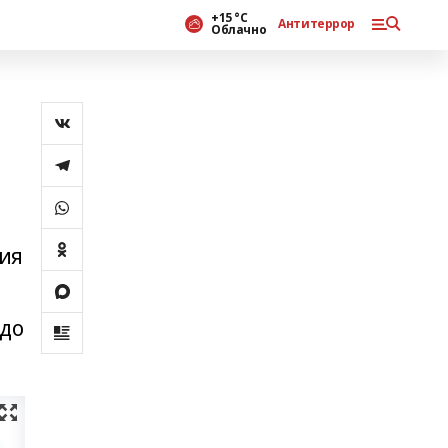
+15 °С
Антитеррор
Облачно
сия
 до