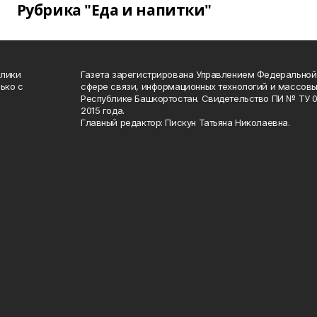
Рубрика "Еда и напитки"
блики
Газета зарегистрирована Управлением Федеральной
ько с
сфере связи, информационных технологий и массов
Республике Башкортостан. Свидетельство ПИ № ТУ 02
2015 года.
Главный редактор: Пискун Татьяна Николаевна.