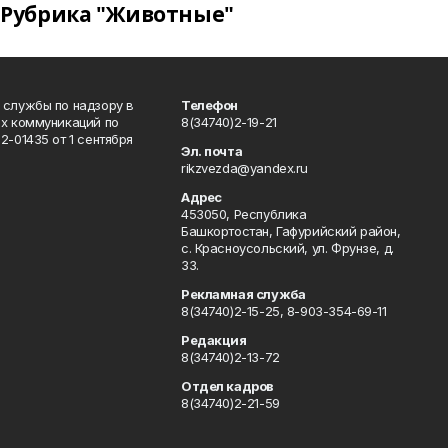
Рубрика "Животные"
 службы по надзору в
Телефон
ых коммуникаций по
8(34740)2-19-21
-01435 от 1 сентября
Эл. почта
rikzvezda@yandex.ru
Адрес
453050, Республика
Башкортостан, Гафурийский район,
с. Красноусольский, ул. Фрунзе, д.
33.
Рекламная служба
8(34740)2-15-25, 8-903-354-69-11
Редакция
8(34740)2-13-72
Отдел кадров
8(34740)2-21-59