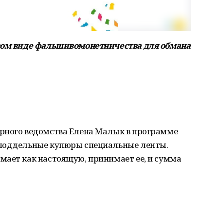
овом виде фальшивомонетничества для обмана
рного ведомства Елена Малык в программе
 поддельные купюры специальные ленты.
мает как настоящую, принимает ее, и сумма