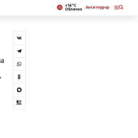
+16 °С
Антитеррор
Облачно
на
,