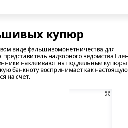
ьшивых купюр
новом виде фальшивомонетничества для
а представитель надзорного ведомства Еле
енники наклеивают на поддельные купюры
кую банкноту воспринимает как настоящую
я на счет.