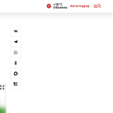
+18 °С
Антитеррор
Облачно