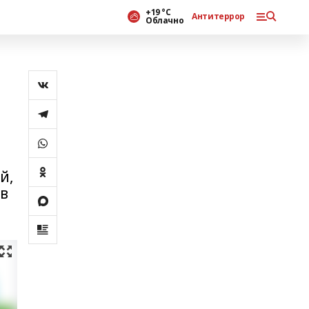
+19 °С
Антитеррор
Облачно
й,
 в