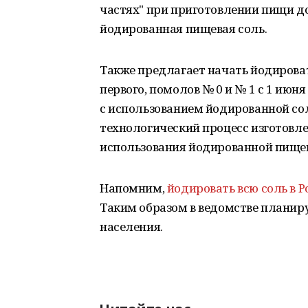
частях" при приготовлении пищи д
йодированная пищевая соль.
Также предлагает начать йодироват
первого, помолов № 0 и № 1 с 1 июн
с использованием йодированной сол
технологический процесс изготовл
использования йодированной пищев
Напомним,
йодировать всю соль в Р
Таким образом в ведомстве планир
населения.