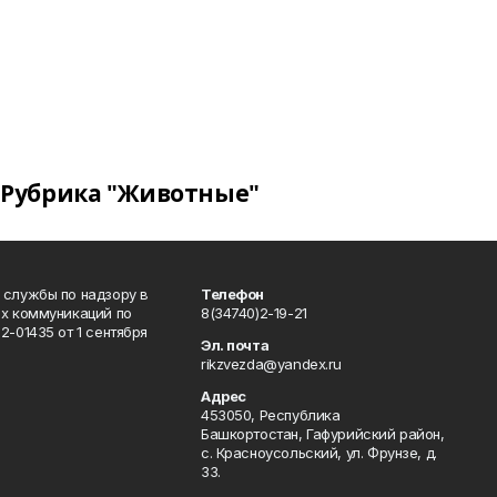
Рубрика "Животные"
 службы по надзору в
Телефон
ых коммуникаций по
8(34740)2-19-21
-01435 от 1 сентября
Эл. почта
rikzvezda@yandex.ru
Адрес
453050, Республика
Башкортостан, Гафурийский район,
с. Красноусольский, ул. Фрунзе, д.
33.