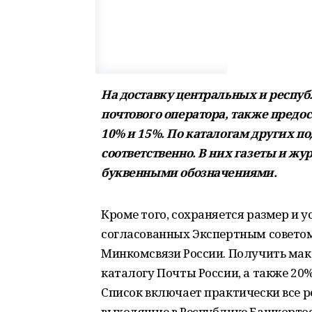
На доставку центральных и респу
почтового оператора, также предо
10% и 15%. По каталогам других по
соответственно. В них газеты и 
буквенными обозначениями.
Кроме того, сохраняется размер и у
согласованных Экспертным совето
Минкомсвязи России. Получить мак
каталогу Почты России, а также 20
Список включает практически все р
выходящие в Республике Башкортос