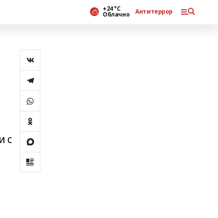
+24 °С
Антитеррор
Облачно
и с