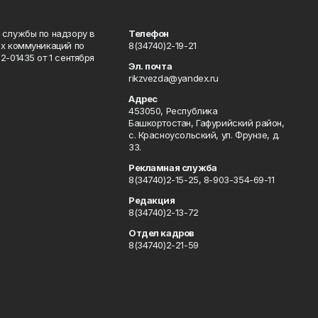
 службы по надзору в
Телефон
ых коммуникаций по
8(34740)2-19-21
-01435 от 1 сентября
Эл. почта
rikzvezda@yandex.ru
Адрес
453050, Республика
Башкортостан, Гафурийский район,
с. Красноусольский, ул. Фрунзе, д.
33.
Рекламная служба
8(34740)2-15-25, 8-903-354-69-11
Редакция
8(34740)2-13-72
Отдел кадров
8(34740)2-21-59