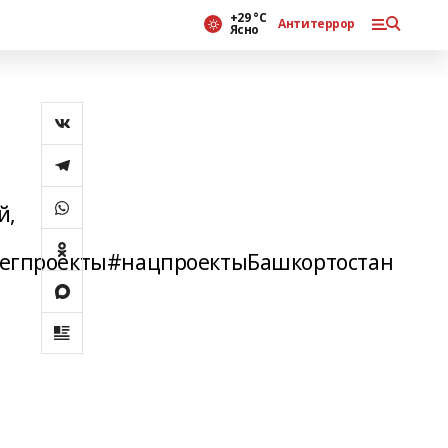
+29 °С
Антитеррор
Ясно
й,
егпроекты#нацпроектыБашкортостан