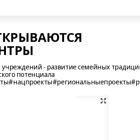
ТКРЫВАЮТСЯ
ЕНТРЫ
х учреждений - развитие семейных традици
ского потенциала
кты#нацпроекты#региональныепроекты#р