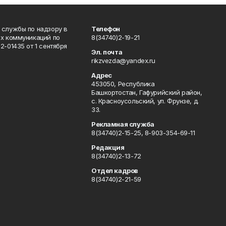
 службы по надзору в
Телефон
ых коммуникаций по
8(34740)2-19-21
-01435 от 1 сентября
Эл. почта
rikzvezda@yandex.ru
Адрес
453050, Республика
Башкортостан, Гафурийский район,
с. Красноусольский, ул. Фрунзе, д.
33.
Рекламная служба
8(34740)2-15-25, 8-903-354-69-11
Редакция
8(34740)2-13-72
Отдел кадров
8(34740)2-21-59