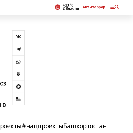
+23 °С
Антитеррор
Облачно
оз
 в
роекты#нацпроектыБашкортостан