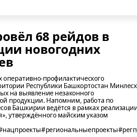
овёл 68 рейдов в
ции новогодних
ев
ках оперативно-профилактического
рритории Республики Башкортостан Минлесх
ных на выявление незаконного
ой продукции. Напомним, работа по
сов Башкирии ведётся в рамках реализации
я», утверждённого майским указом
#нацпроекты#региональныепроекты#регп