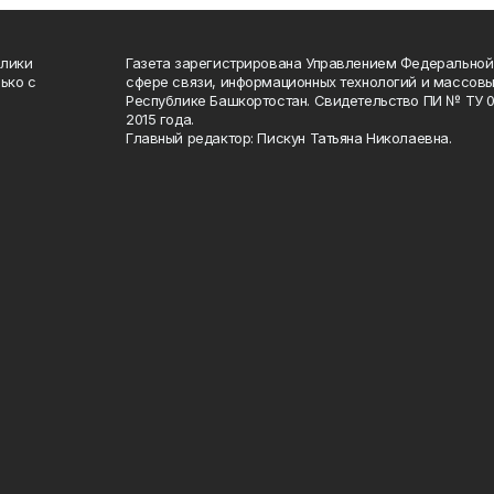
блики
Газета зарегистрирована Управлением Федеральной
ько с
сфере связи, информационных технологий и массов
Республике Башкортостан. Свидетельство ПИ № ТУ 02
2015 года.
Главный редактор: Пискун Татьяна Николаевна.