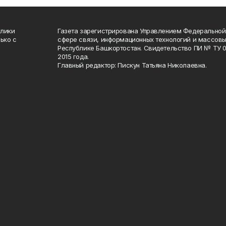
блики
Газета зарегистрирована Управлением Федеральной
ько с
сфере связи, информационных технологий и массов
Республике Башкортостан. Свидетельство ПИ № ТУ 02
2015 года.
Главный редактор: Пискун Татьяна Николаевна.