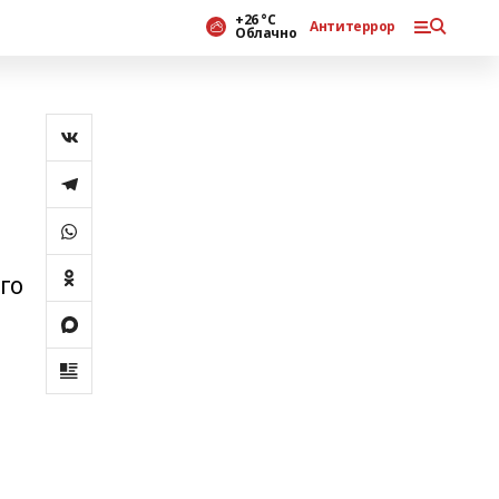
+26 °С
Антитеррор
Облачно
го