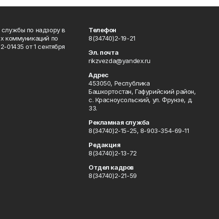
 службы по надзору в
Телефон
ых коммуникаций по
8(34740)2-19-21
-01435 от 1 сентября
Эл. почта
rikzvezda@yandex.ru
Адрес
453050, Республика
Башкортостан, Гафурийский район,
с. Красноусольский, ул. Фрунзе, д.
33.
Рекламная служба
8(34740)2-15-25, 8-903-354-69-11
Редакция
8(34740)2-13-72
Отдел кадров
8(34740)2-21-59