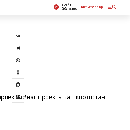
+21 °С
Антитеррор
Облачно
проекты#нацпроектыБашкортостан