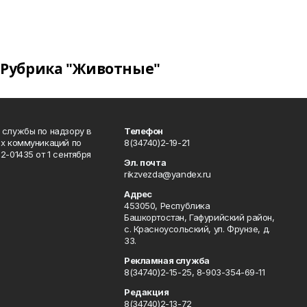
Рубрика "Животные"
 службы по надзору в
Телефон
ых коммуникаций по
8(34740)2-19-21
-01435 от 1 сентября
Эл. почта
rikzvezda@yandex.ru
Адрес
453050, Республика
Башкортостан, Гафурийский район,
с. Красноусольский, ул. Фрунзе, д.
33.
Рекламная служба
8(34740)2-15-25, 8-903-354-69-11
Редакция
8(34740)2-13-72