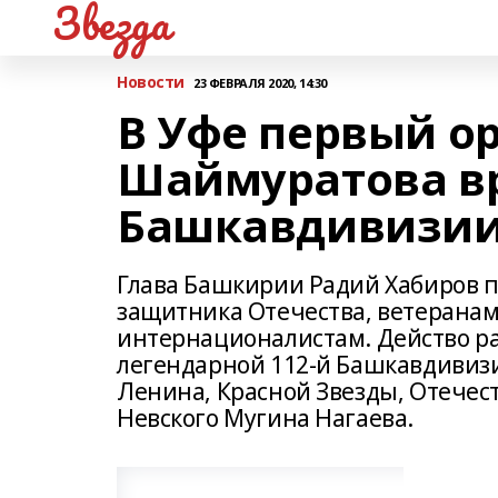
Звезда
Новости
23 ФЕВРАЛЯ 2020, 14:30
В Уфе первый о
Шаймуратова вр
Башкавдивизи
Глава Башкирии Радий Хабиров 
защитника Отечества, ветеранам
интернационалистам. Действо ра
легендарной 112-й Башкавдивизи
Ленина, Красной Звезды, Отечес
Невского Мугина Нагаева.