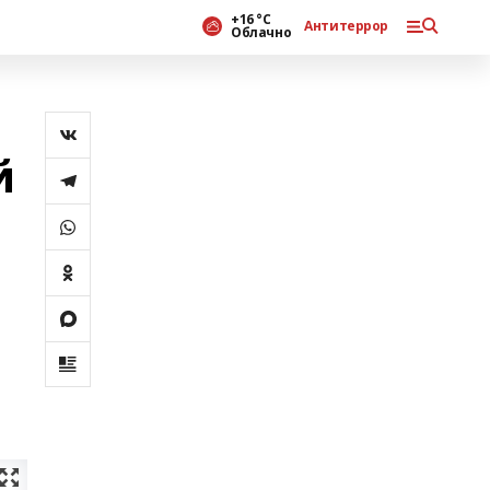
+16 °С
Антитеррор
Облачно
й