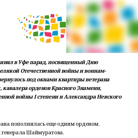
инял в Уфе парад, посвященный Дню
Великой Отечественной войны и воинам-
вернулось под окнами квартиры ветерана
 кавалера орденов Красного Знамени,
енной войны I степени и Александра Невского
ерана пополнилась еще одним орденом.
 генерала Шаймуратова.